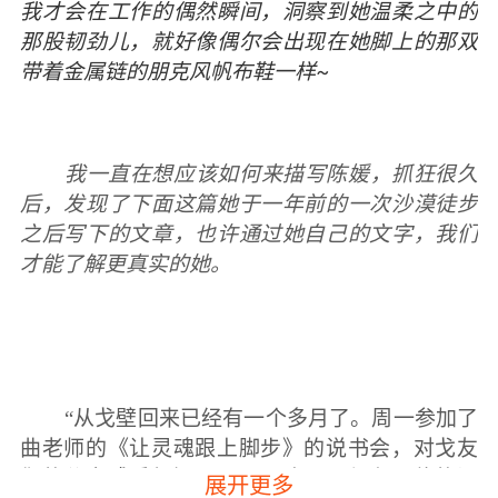
我才会在工作的偶然瞬间，洞察到她温柔之中的
那股韧劲儿，就好像偶尔会出现在她脚上的那双
~
带着金属链的朋克风帆布鞋一样
我一直在想应该如何来描写陈媛，抓狂很久
后，发现了下面这篇她于一年前的一次沙漠徒步
之后写下的文章，也许通过她自己的文字，我们
才能了解更真实的她。
“从戈壁回来已经有一个多月了。周一参加了
曲老师的《让灵魂跟上脚步》的说书会，对戈友
们的分享感受很深，以至于这两天都在不停的问
展开更多