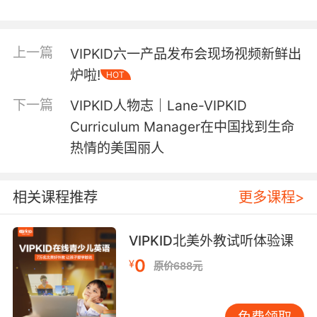
自己，戈壁之行到底给了我什么？我很想再跟大
家分享一下，于是写了这封信。
上一篇
VIPKID六一产品发布会现场视频新鲜出
炉啦!
HOT
就像我分享会中介绍的，我不是一个创业
下一篇
VIPKID人物志｜Lane-VIPKID
者，我是创业者家属，这次活动创业者本人没
Curriculum Manager在中国找到生命
去，家属单独参加了。可能正是因为这样一个特
热情的美国丽人
殊的身份，我也有了跟别的戈友不一样的感受。
我想说戈壁之行改变了我和我的家庭。
相关课程推荐
更多课程>
我还记得我报名时的冲动，去之前的迷茫和
VIPKID北美外教试听体验课
退缩。但是当我踏上敦煌的土地，内心的激情就
0
¥
原价688元
被点燃了。四天三夜，我几乎没怎么睡觉，一直
处在亢奋当中。也许因为我身体素质比较好，前
期准备工作也充分，还有那么棒的小伙伴，戈壁
免费领取