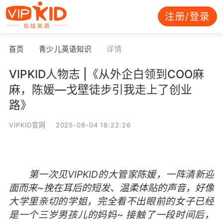
注册/登录
首页
青少儿英语知识
详情
VIPKID人物志 |《从外企白领到COO麻
麻，陈媛—戈壁徒步引我走上了创业
路》
VIPKID官网 2025-08-04 18:22:26
VIPKID
第一次见
的大管家陈媛，一阵清新迎
~
面而来
挽在耳后的短发、温柔体贴的声音，好像
大学里亲切的学姐，完全看不出眼前的女子已经
~
是一个三岁男孩儿的妈妈
接触了一段时间后，