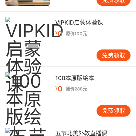
之行我并没有感到痛苦，反而非常的享受。我像
是发现了另外的一个世界，我对一切都很好奇，
我努力去记住我看到的每一处风景，每一张脸
VIPKID启蒙体验课
孔，以及经历的每一份感受。
0
¥
原价100元
免费领取
戈壁之行让我认识了自己
。去之前，我的自
我认知是自卑胆小温和平淡不爱思考依赖性强。
去了戈壁，我发现原来我也可以是女汉子；我也
100本原版绘本
富有激情和勇气；我会思考我能独立的解决问
0
¥
原价288元
……
题
回来之后，我丢掉韩剧捡起了罗辑思维；
我跟同事谈理想谈社会谈创业；我还居然跟老公
……
解释什么是私人董事会让他大跌眼镜
一趟戈壁
免费领取
1.0
2.0.
让我从版本
升级到了
五节北美外教直播课