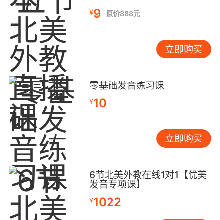
9
¥
原价888元
立即购买
戈壁之行让我理解了创业者
。虽然我老公是
4
创业者，我陪伴他走过
年的创业生涯，其实我心
底并不理解他为什么要创业。在我看来，稳定的
零基础发音练习课
工作很好啊，收入稳定，心情稳定，还有很多时
10
¥
间陪伴家人，为什么一定要过那种大起大落的生
活呢？去戈壁之前，老公开玩笑说：“你回来之后
会更好的支持我的工作了。”我笑笑不语，没想到
立即购买
真被他言中。
6节北美外教在线1对1【优美
发音专项课】
玄奘之路就像创业之路，一路上你不知道要
1022
¥
遇到什么样的困难，你会迷失会彷徨，也许没有
了同伴只能孤独前行，
但是只要你有信念，你坚