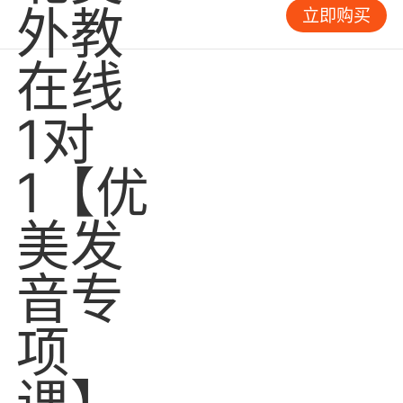
立即购买
持下去总能到达目的地
。在戈壁行走的过程中，
我见到了很多优秀的创业者，他们或是奋力拼搏
永争第一，或是坚韧不拔从容淡定，都非常享受
这种行走，享受着创业。当他们谈笑风生说起创
业故事时，我惊异于我强烈的共鸣感。当我居然
也冒出想创业的念头时，我知道我终于理解老公
了。我想有些人可能就是为创业而生的，他们希
望把梦想变为现实，希望主宰自己的生活，希望
对社会有所影响。选择这样的人作为人生伴侣，
其实也是选择了一种生活方式。生活不会平淡，
道路也不会畅通，但是只要内心坚定，今天的不
自由一定会换来明天的自由。