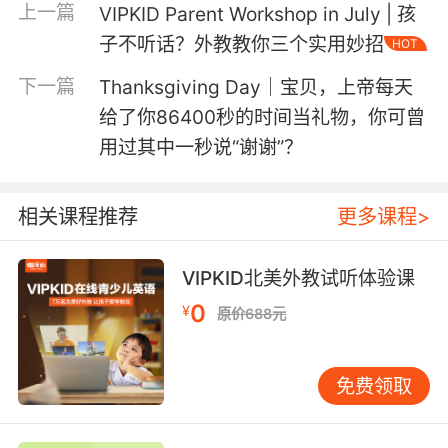
上一篇
VIPKID Parent Workshop in July | 孩
子不听话？外教教你三个实用妙招
HOT
考察孩子什么能力
·
TOEFL Primary测评到底
？
下一篇
Thanksgiving Day｜宝贝，上帝每天
·
底需要什么样的英语水平
给了你86400秒的时间当礼物，你可曾
孩子到
才能参加
用过其中一秒说“谢谢”？
TOEFL Primary测评？
·
收获什么英语
孩子从TOEFL Primary测评可以
相关课程推荐
更多课程>
能力
？
VIPKID北美外教试听体验课
0
¥
原价688元
为了让孩子在TOEFL Primary测评中更加胸有成竹，
让测评为孩子提供英语能力提升的方向和国际权威测
免费领取
VIPKID TOEFL Primary 测评课程
量标杆，
应运而生。