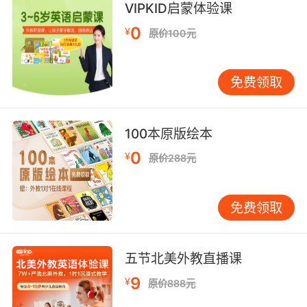
VIPKID启蒙体验课
0
¥
原价100元
课程介绍
免费领取
与TOEFL Primary测评对应，VIPKID TOEFL
100本原版绘本
Primary 测评课程
分为Step 1和Step 2两个级别，每
0
¥
原价288元
个级别各20节课。
免费领取
每节课都有课前单词学习，课中北美外教1对1指导阅
五节北美外教直播课
读和听力技巧学习，课后计时模拟题复习；电子讲义
9
¥
带来整体测评信息，综合指导测前学习。
原价888元