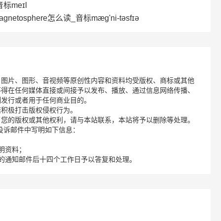
标meɪl
netosphere怎么读_音标mæg'ni-təsfɪə
、图片、图形、音视频等原创性内容和资料均受版权、商标或其他
不得在任何媒体直接或间接予以发布、播放、通过信息网络传播、
制发行或者用于任何商业目的。
诺积极打击版权侵权行为。
了您的版权或其他权利，请与本站联系，本站将予以删除等处理。
请您在投诉邮件中写明如下信息：
明资料；
的通知邮件后十四个工作日予以答复和处理。