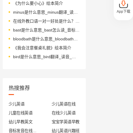
《为什么要小心》绘本简介
App下载
minus是什么意思_minus翻译_读音_用法_翻译
在线外教口语一对一好处是什么？应该怎么样对比？
bast是什么意思_bast怎么读_音标bæst
bloodbath是什么意思_bloodbath怎么读_音标ˈblʌdbɑ-θ
《我会注意餐桌礼貌》绘本简介
bird是什么意思_bird翻译_读音_用法_翻译
热搜推荐
少儿英语
少儿英语在线
儿童在线英语
在线少儿英语
幼儿早教英文
宝宝学英语早教
音标发音在线试听
幼儿英语兴趣班