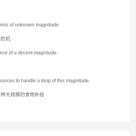
crisis of unknown magnitude.
的危机
bance of a decent magnitude.
ources to handle a drop of this magnitude.
这种大规模的食物补给