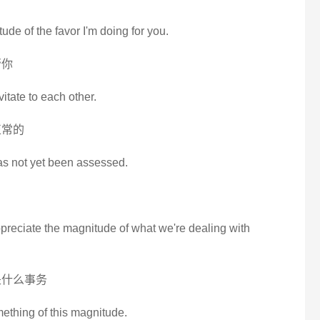
ude of the favor I'm doing for you.
帮你
itate to each other.
正常的
as not yet been assessed.
reciate the magnitude of what we're dealing with
是什么事务
ething of this magnitude.