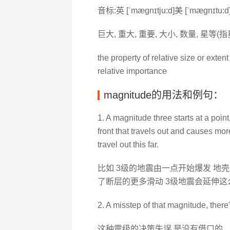
音标:英 [ˈmægnɪtju:d]美 [ˈmægnɪtu:d
巨大, 重大, 重要, 大小, 数量, 星等(指
the property of relative size or exten
relative importance
magnitude的用法和例句：
1. A magnitude three starts at a point
front that travels out and causes more
travel out this far.
比如 3级的地震由一点开始爆发 地
了断层的更多滑动 3级地震会延伸这
2. A misstep of that magnitude, there
这种震级的决策失误 是没有借口的