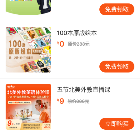
的马背上……告诉你个秘密，皮皮还有满满一袋子
免费领取
金币呢!
本套丛书还包括《长袜子皮皮在公园》、《《长
100本原版绘本
袜子皮皮在南海》、《长袜子皮皮寻找斯彭
克》、《好一个埃米尔》、《埃米尔与汤罐儿的
0
¥
原价288元
故事》、《埃米尔又闯祸了》和《埃米尔给丽娜
拔牙》。
免费领取
《长袜子皮皮来了》
《长袜子皮皮在公园》
五节北美外教直播课
9
¥
《《长袜子皮皮在南海》
原价888元
《长袜子皮皮寻找斯彭克》
立即购买
《好一个埃米尔》