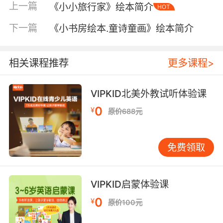
上一篇
《小小旅行家》绘本简介
HOT
下一篇
《小书房绘本.童诗童画》绘本简介
相关课程推荐
更多课程>
VIPKID北美外教试听体验课
内容简介
0
¥
原价688元
《长袜子皮皮来了》
免费领取
长袜子皮皮来了!嘿嘿，这个小姑娘可真神，简直
无所不能!两手一使劲儿，就把一匹马举过了头
VIPKID启蒙体验课
顶；不费吹灰之力，就把大力士打倒了!哎呀，家
0
¥
原价100元
里来了两个小偷，不过他们可有点儿自找倒霉。
呵呵，皮皮还会做饼干、走钢丝，还能站在飞奔