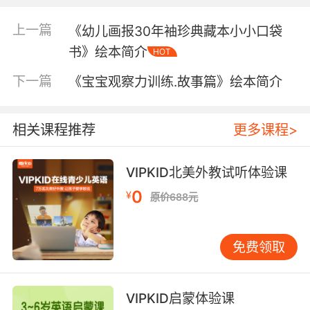
上一篇
《幼儿画报30年袖珍典藏本小小口袋
书》绘本简介
HOT
下一篇
《宝宝观察力训练.故事篇》绘本简介
相关课程推荐
更多课程>
VIPKID北美外教试听体验课
内容简介
0
¥
原价688元
“阿凡提”是老师、有知识的人，又是智慧的化
免费领取
身、欢乐的化身。阿凡提这个形象，是劳动人民
在反抗斗争中塑造出来的一个理想化人物。他勤
劳、勇敢、幽默、乐观，充满智慧和正义感，但
VIPKID启蒙体验课