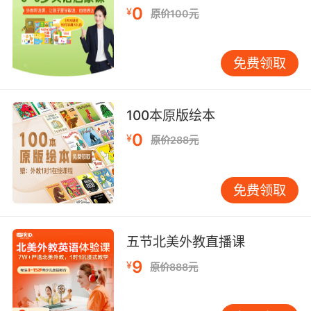
有时也会犯糊涂，做出让人发笑的事情。在他身
0
¥
原价100元
上，我们能看到劳动人民的品质和爱憎分明的感
情，甚至能看到自己或身边人的影子，这也是
《阿凡提的故事》深受人们欢迎的一个重要原
免费领取
因。
纯真童趣篇
100本原版绘本
一道难题
0
¥
原价288元
一年以后
免费领取
平分
没有五官的羊头
五节北美外教直播课
驴可能飞上天了
9
¥
原价888元
早就裂缝了