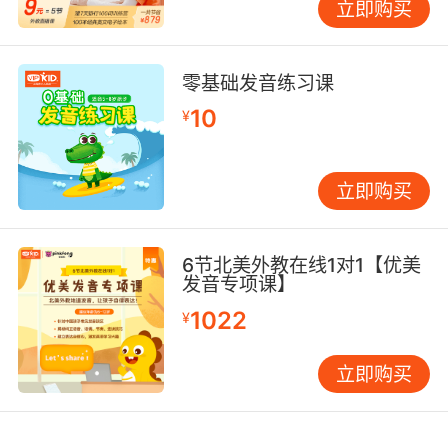
立即购买
阿凡提的鞋
陀想起了童年
零基础发音练习课
会剩下窟窿
10
¥
鸡蛋与胡萝卜
立即购买
想让您高兴高兴
味道一样
6节北美外教在线1对1【优美
发音专项课】
倒骑毛驴
1022
¥
也许是真的
立即购买
我先开始踢的
狠毒的太阳