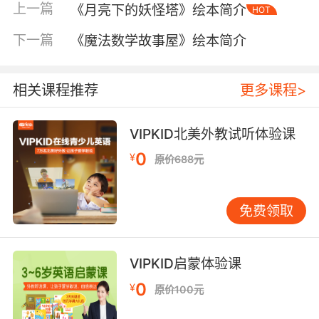
上一篇
《月亮下的妖怪塔》绘本简介
HOT
下一篇
《魔法数学故事屋》绘本简介
相关课程推荐
更多课程>
VIPKID北美外教试听体验课
内容简介
0
¥
原价688元
随着年龄增长，孩子的生活领域逐渐由家庭扩展
免费领取
到学校，遭遇到的情绪问题也愈趋复杂。因为和
好朋友吵架，所以害怕上学；看到父母争执，就
猜想一定是自己的错！在似懂非懂的情况下，若
VIPKID启蒙体验课
缺乏适当沟通，孩子的心灵和情绪很容易受到不
0
¥
原价100元
必要的伤害。