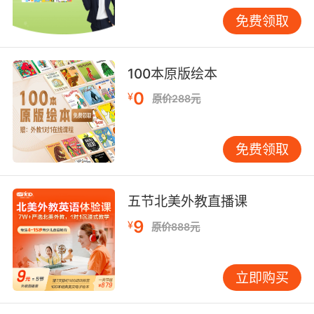
本系列作者将小孩可能遭遇的大小烦恼转化为
免费领取
动人的故事，以贴近儿童的语言，带领他们面对
情绪上的挫折感。从生活中常见的困扰开始，包
括对外表的自卑、和朋友吵架等，渐渐扩展到亲
100本原版绘本
子关系的讨论：当父母让孩子的期待落空，或是
0
¥
原价288元
大人吵架、离婚时，孩子该怎么办。就像每个家
庭必备的医疗保健箱，《我的小小忧伤》系列图
书，共8册，是孩子的情绪保健读本，细心看护他
免费领取
们在成长过程中，遇到的小小忧伤。主题包括：
自我发展、同伴关系、亲子关系、生命议题等。
《爸爸总是不在！》：爸爸总是忙，想和他说句
五节北美外教直播课
话真难啊！小孩子发出对父爱向往的呐喊！爸爸
9
¥
你该怎么做？《妈妈生病了》：妈妈总生病，我
原价888元
们家一点儿也不好！倾听孩子内心的失落，用爱
抚平小小忧伤！《你不再是我的朋友了！》：和
立即购买
好朋友吵架了，我以后还会快乐吗？这件事对孩
子的影响绝对超出家长的想象！《这不公