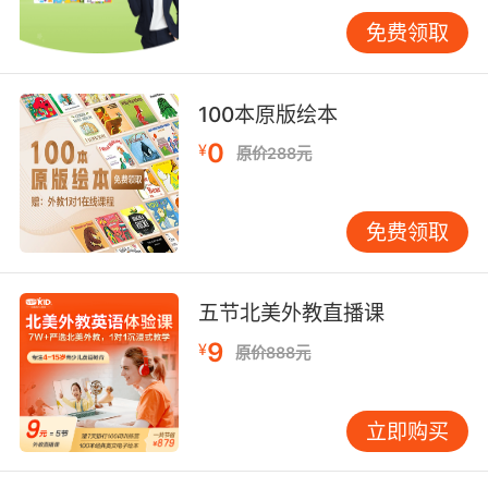
她吗？或许……
免费领取
《温妮又飞起来了》女巫妮喜欢坐着扫帚柄飞
行，可是最近温妮和威尔伯遇到了空中交通堵
100本原版绘本
塞。
0
¥
原价288元
温妮用了一些魔法，她想寻找一种安全的旅行方
法，也许她更应该从自己这儿找答案……
免费领取
《温妮与午夜小飞龙》本书《温妮和午夜小飞
龙》是“女巫温妮”系列丛书（共7册）中的一册。
女巫温妮与小猫威尔伯正在酣眠，一只在午夜时
五节北美外教直播课
分惊现的小飞龙却搅扰了他们的好梦。小飞龙鼻
9
¥
原价888元
冒浓烟，喜好玩闹，温妮的房子有被烧毁的危
险。女巫温妮到底该怎么办，才能帮小飞龙找到
妈妈，让自己和威尔伯静享安眠呢？
立即购买
故事寓教于乐，不仅使小读者们在跌宕起伏、妙