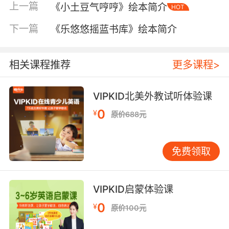
上一篇
《小土豆气哼哼》绘本简介
HOT
下一篇
《乐悠悠摇蓝书库》绘本简介
相关课程推荐
更多课程>
VIPKID北美外教试听体验课
内容简介
0
¥
原价688元
《温妮的魔法棒》女巫温妮犯了一个大错误。她
免费领取
在用洗衣机洗晚礼服的时候，竟然把魔法棒也一
起洗了。现在，魔法棒失灵了。它坏掉了，没有
任何魔力了。
VIPKID启蒙体验课
0
¥
原价100元
她将做些什么呢？如何表演他的魔法咒语？她在
魔法大会上将会怎样表演？或许，威尔伯能帮助