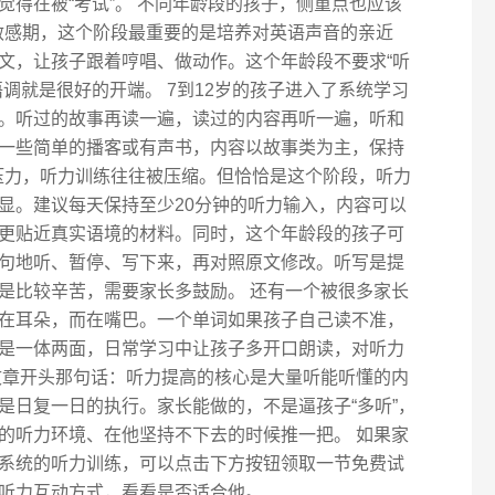
得在被“考试”。 不同年龄段的孩子，侧重点也应该
力敏感期，这个阶段最重要的是培养对英语声音的亲近
文，让孩子跟着哼唱、做动作。这个年龄段不要求“听
调就是很好的开端。 7到12岁的孩子进入了系统学习
。听过的故事再读一遍，读过的内容再听一遍，听和
一些简单的播客或有声书，内容以故事类为主，保持
学压力，听力训练往往被压缩。但恰恰是这个阶段，听力
显。建议每天保持至少20分钟的听力输入，内容可以
更贴近真实语境的材料。同时，这个年龄段的孩子可
句地听、暂停、写下来，再对照原文修改。听写是提
是比较辛苦，需要家长多鼓励。 还有一个被很多家长
在耳朵，而在嘴巴。一个单词如果孩子自己读不准，
是一体两面，日常学习中让孩子多开口朗读，对听力
文章开头那句话：听力提高的核心是大量听能听懂的内
是日复一日的执行。家长能做的，不是逼孩子“多听”，
的听力环境、在他坚持不下去的时候推一把。 如果家
系统的听力训练，可以点击下方按钮领取一节免费试
听力互动方式，看看是否适合他。