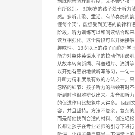
动既能检验理解程度，又不会让孩子觉
有所区别。 3到6岁的孩子处于听
感。多听儿歌、童谣、有节奏感的韵
懂每个词”，能感受到英语的韵律和语
阶段，听力训练可以和阅读结合起来
读互相强化。这个阶段可以开始接触
趣味性。 13岁以上的孩子面临升
能力对整体英语水平的拉动作用最明
从故事转向新闻、科普短片、演讲等
以开始有意识地做听写练习，一句一
升听力精准度最有效的方法之一，只
忽略的细节：孩子听力的瓶颈有时不
听到时也很难辨认出来。发音和听力
的促进作用比想象中大得多。 回到
容，并且坚持。方法不复杂，复杂的
而是帮他找到合适的材料、创造轻松
长想让孩子在专业老师的引导下进行
听课，让孩子亲自感受一下课堂上的