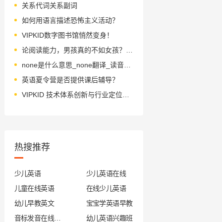
关系代词关系副词
如何用语言描述恐怖主义活动？
VIPKID数字图书馆悄然变身！
论阅读能力，男孩真的不如女孩？那该怎么办？
none是什么意思_none翻译_读音_用法_翻译
英语夏令营是否提供课后辅导？
VIPKID 技术体系创新与行业定位解析
热搜推荐
少儿英语
少儿英语在线
儿童在线英语
在线少儿英语
幼儿早教英文
宝宝学英语早教
音标发音在线试听
幼儿英语兴趣班