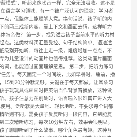
屏蔽模式”，听起来像噪音一样，完全无法吸收。这不是
 在语言学习领域，有一个被广泛认可的理念：学习者
一点，但整体上能理解大意。换句话说，孩子听的内
下的两三成新内容，靠上下文和画面去猜，这样听力
具体怎么做？ 第一步，找到适合孩子当前水平的听力材
起点。这类材料词汇量受控、句子结构简单、语速适
低级别开始听，每往上走一级，难度增加一点点，不
专为儿童设计的动画片也值得推荐。这类动画片画面
的词，也能通过画面理解意思。 第二步，把听力练习
“任务”。每天固定一个时间段，比如早餐时、睡前，播
，15到20分钟就足够。关键在于每天都做，让耳朵习
孩子玩玩具或画画时把英语当作背景音播放，这种做
听。孩子注意力在别处时，语言输入很难真正进入大
配使用。泛听就是大量地、轻松地听，不要求每个词都
精听则不同，需要孩子反复听同一段内容，直到能复
到三次精听练习，每次10分钟左右，效果会很明显。
孩子聊聊听到了什么故事、哪个角色最有趣。这种互