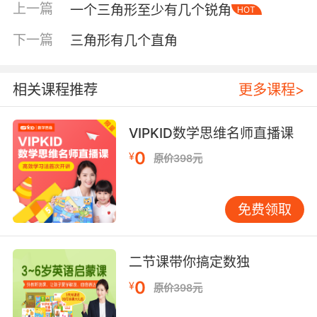
上一篇
一个三角形至少有几个锐角
HOT
下一篇
三角形有几个直角
相关课程推荐
更多课程>
VIPKID数学思维名师直播课
0
¥
原价398元
内容简介
免费领取
爱因斯坦说：“一个人的智力发展和形成概念的方
法，在很大程度上先取决于语言。”婴幼儿期是语
二节课带你搞定数独
言能力发展的关键期，是发展智力，发展口头表
达能力，理解能力的前提。孩子刚一出生就要有
0
¥
原价398元
针对性地进行语言能力的培养。