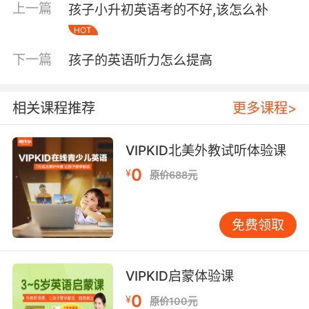
上一篇
孩子小升初英语考的不好,该怎么补
十遍管用得多。 语法不用从头啃，抓大放小 小学
HOT
英语语法知识点其实很有限，翻来覆去就是四种
时态、三种基本句型、一些常见介词搭配。成绩
下一篇
孩子的英语听力怎么提高
差的孩子面对语法书往往一头雾水，因为书上讲
得太细太碎。 建议先搭骨架，再补细节。拿出一
周时间，只做一件事——把一般现在时和现在进
相关课程推荐
更多课程>
行时彻底搞明白。这是小学阶段最核心的两个时
态，考试中至少占一半以上的语法分值。怎么算
VIPKID北美外教试听体验课
搞明白？不是背规则，而是能准确说出“我每天七
0
¥
点起床”和“我现在正在吃早饭”的区别，并且能举
原价688元
出五个类似的例子。 时态过关之后，再花一周攻
克“特殊疑问句”。考试里扣分最狠的往往不是选
免费领取
择题，而是连词成句和句型转换。让孩子把“什
么、哪里、什么时候、谁、怎么”这五个疑问词的
用法练到条件反射的程度，看到“where”就知道要
VIPKID启蒙体验课
问地点，看到“how”就知道要问方式。这两关过
0
¥
了，语法部分的大头就拿下了。 听力不能等到初
原价100元