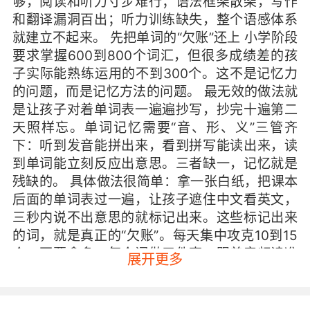
够，阅读和听力寸步难行；语法框架散架，写作
和翻译漏洞百出；听力训练缺失，整个语感体系
就建立不起来。 先把单词的“欠账”还上 小学阶段
要求掌握600到800个词汇，但很多成绩差的孩
子实际能熟练运用的不到300个。这不是记忆力
的问题，而是记忆方法的问题。 最无效的做法就
是让孩子对着单词表一遍遍抄写，抄完十遍第二
天照样忘。单词记忆需要“音、形、义”三管齐
下：听到发音能拼出来，看到拼写能读出来，读
到单词能立刻反应出意思。三者缺一，记忆就是
残缺的。 具体做法很简单：拿一张白纸，把课本
后面的单词表过一遍，让孩子遮住中文看英文，
三秒内说不出意思的就标记出来。这些标记出来
的词，就是真正的“欠账”。每天集中攻克10到15
个，不要贪多。每个词做三件事：跟着音频读准
展开更多
发音、边读边写、用这个词造一个跟自己生活相
关的短句。比如“restaurant”这个词，让孩子造
“我和妈妈上周六去了一家新开的餐厅”，比抄写