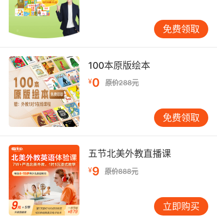
中再补 这是最容易被忽视的一块。很多家长觉得
小学英语听力简单，考试扣分不多就不用管。但
免费领取
小升初之后，初中英语听力难度会陡然上升——
语速加快、内容加长、题型变多。小学阶段听力
基础没打好的孩子，初一上半学期就会明显掉
100本原版绘本
队。 听力训练不需要大块时间，但需要每天坚
0
¥
持。每天15分钟，雷打不动。材料就用课本配套
原价288元
的音频，不要去找高深的课外资源。具体步骤：
第一遍正常听，了解大意；第二遍逐句暂停，让
免费领取
孩子把听到的内容复述出来，哪怕只复述出几个
单词也算进步；第三遍对照文本，把没听出来的
地方标出来，再听一遍。坚持一个月，孩子的耳
五节北美外教直播课
朵会明显“打开”。 关键点在于：听的时候不要让
9
¥
孩子看文本。很多孩子习惯一边听一边看，以为
原价888元
自己听懂了，其实是在“读”而不是在“听”。一定要
先盲听，再对照，这个顺序不能颠倒。 阅读是串
立即购买
联一切的纽带 单词、语法、语感，最终都要在阅