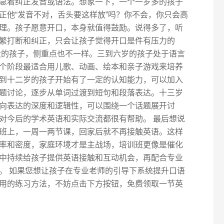
急着纠正发音或语法。想象一下，一个一岁多的孩子
刻纠正他“发音不对，舌头要这样放”吗？你不会，你只会高
理。孩子愿意开口，本身就值得鼓励。说得多了，听
繁打断和纠正，只会让孩子觉得开口是件有压力的
段的孩子，侧重点也不一样。三到六岁的孩子处于语言
个阶段最适合用儿歌、动画、绘本和亲子游戏来培养
到十二岁的孩子开始有了一定的认知能力，可以加入
题讨论，逐步从单词过渡到短句和段落表达。十三岁
向表达的深度和逻辑性，可以围绕一个话题展开讨
对今后的学术英语和实际交流都很有帮助。 最后想说
班上，一周一两节课，回家后就不再接触英语。这样
率和密度，家庭环境才是主战场，培训班更像是催化
中持续给孩子提供英语接触和互动机会，再配合专业
。 如果您想让孩子在专业老师的引导下系统提升口语
用的练习方法，不妨点击下方按钮，免费领取一节英