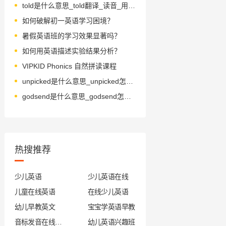
told是什么意思_told翻译_读音_用法_翻译
如何破解初一英语学习困境？
暑假英语班的学习效果显著吗？
如何用英语描述实验结果分析？
VIPKID Phonics 自然拼读课程
unpicked是什么意思_unpicked怎么读_音标'ʌn'pɪkt
godsend是什么意思_godsend怎么读_音标ˈgɒdsend
热搜推荐
少儿英语
少儿英语在线
儿童在线英语
在线少儿英语
幼儿早教英文
宝宝学英语早教
音标发音在线试听
幼儿英语兴趣班