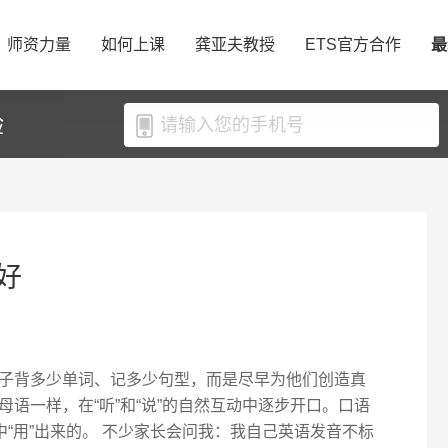
师资力量
如何上课
龚亚夫教授
ETS官方合作
最
验
好
子背多少单词、记多少句型，而是尽早为他们创造真
语一样，在“听”和“说”的自然互动中逐步开口。口语
中“用”出来的。 不少家长会问我：我自己英语发音不标