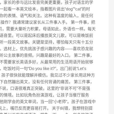
，家长的参与远比发音完美更重要。孩子对语言的学
看一本英文绘本，指着图片说出“dog”“cat”的时
你的表情、语气和关注。这种有温度的输入，是任何
么操作？我通常建议家长从三件事入手。 第一件事，把
之前，需要大量听力积累，母语如此，外语也一样。每天
语音里。可以是起床后播放英文儿歌，可以是晚饭前
听一段英文故事。关键是坚持，哪怕每天只有十五分
。选材上，优先挑孩子感兴趣的内容——喜欢恐龙就
听公主故事的音频。兴趣是最好的入口。 第二件事，
不需要家长英语多好，从最常用的生活用语开始就够
饭时问一句“Do you like it?”，出门前说“Let’s
定，孩子很快就能理解并模仿。我见过不少家长用这种方
下自然蹦出英文，没有任何背诵的痛苦。 第三件事，
不说，口语很难真正突破。这里的“非说不可”不是强
的情境。比如玩角色扮演游戏，让孩子当餐厅服务
他刚学会的英文单词，当一回“小老师”。孩子在游戏中
玩上，嘴巴反而更容易打开。 关于纠错，我想特别提