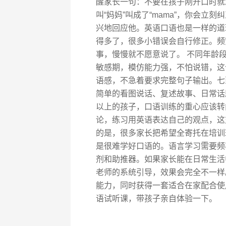
醒家长一句：不要在孩子刚开口时就
叫“妈妈”叫成了“mama”，你会立
兴地回应他。英语口语也是一样的道
得多了，很多小错误会自行修正。频
事，慢慢就不愿意说了。 不同年龄
敏感期，模仿能力强，不怕说错，这
语感，不急着要求完整句子输出。七
简单的看图说话、复述故事、日常话
以上的孩子，口语训练的重心应该转
论，练习用英语表达自己的观点，这
的是，很多家长把希望全寄托在培训
是很难学好口语的。语言学习需要频
剂和助推器。如果家长能在日常生活
老师的系统引导，效果会完全不一样
能力，同时获得一套适合在家配合使
语试听课，带孩子亲自体验一下。