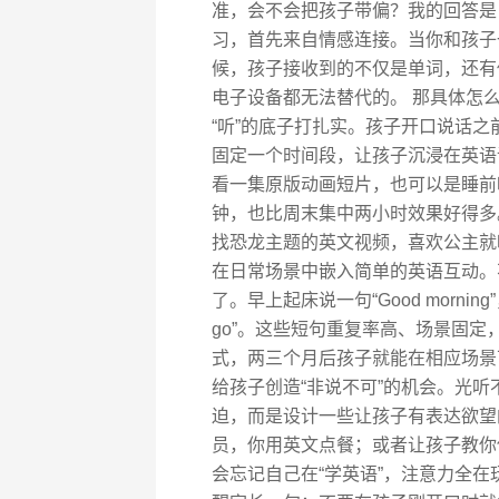
准，会不会把孩子带偏？我的回答是
习，首先来自情感连接。当你和孩子一起
候，孩子接收到的不仅是单词，还有
电子设备都无法替代的。 那具体怎
“听”的底子打扎实。孩子开口说话
固定一个时间段，让孩子沉浸在英语
看一集原版动画短片，也可以是睡前
钟，也比周末集中两小时效果好得多
找恐龙主题的英文视频，喜欢公主就
在日常场景中嵌入简单的英语互动。
了。早上起床说一句“Good morning”，吃
go”。这些短句重复率高、场景固
式，两三个月后孩子就能在相应场景
给孩子创造“非说不可”的机会。光听
迫，而是设计一些让孩子有表达欲望
员，你用英文点餐；或者让孩子教你
会忘记自己在“学英语”，注意力全在