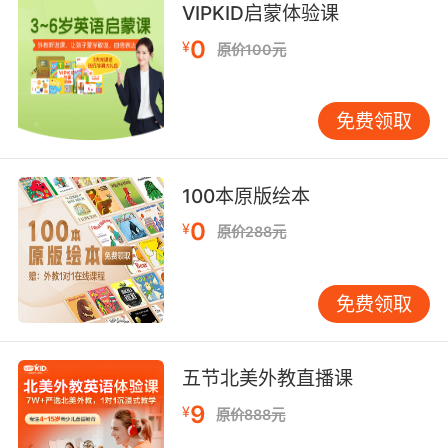
那些让日冕保持上百万度高温的能量 一下子奔涌
VIPKID启蒙体验课
而出
0
¥
原价100元
7. If you watch closely, the coronal loops that
just happened to be there before the corona
免费领取
erupted, just disappear.
你仔细看的话 日冕喷发前 一些恰巧就在喷发位置
100本原版绘本
的日冕环 就那样消失了
0
¥
原价288元
8. There's a very marked three dimensional
aspect of having the suns corona coming
from behind the moon the way it is.
免费领取
一幅非常三维的画面 日冕从月球的后面慢慢出现
就是这样的景象
五节北美外教直播课
9. The corona of flame around the perimeter
9
¥
原价888元
as the atmosphere is combining with the