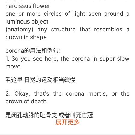
narcissus flower
one or more circles of light seen around a
luminous object
(anatomy) any structure that resembles a
crown in shape
corona的用法和例句：
1. So you see here, the corona in super slow
move.
看这里 日冕的运动相当缓慢
2. Okay, that's the corona mortis, or the
crown of death.
是闭孔动脉的耻骨支 或者叫死亡冠
展开更多
3. These are fibres, magnetic fibres, that