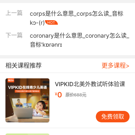
make up the whole corona.
上一篇
corps是什么意思_corps怎么读_音标
这些是磁感线 它们组成了整个日冕
kɔ-(r)
HOT
4. Graduated corona high with a 3.9 gpa.
下一篇
coronary是什么意思_coronary怎么读_
从月华高中毕业 平均绩点高达3.9
音标'kɒrənrɪ
5. Remember, once you reach the upper
atmosphere you'll know it because you'll be
相关课程推荐
更多课程>
able to see the corona.
VIPKID北美外教试听体验课
记住 一旦进入高空大气 你们就会知道 因为那时
就能看到日冕了
0
¥
原价688元
6. All that energy that was keeping the
corona at a million degrees now has an
免费领取
avenue to escape.