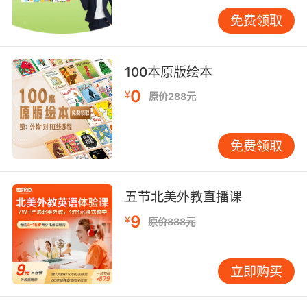
流的本质在于沟通，诚意往往比绝对正确更重
免费领取
要。 不同年龄段孩子的学习重点 对于3-6岁的幼
儿，重点应放在培养兴趣和建立基本语感上。这
个阶段不需要掌握所有表达，可以教最简单的
100本原版绘本
“Nice talking to you”，并配合挥手和微笑的动
0
¥
原价288元
作。家长可以通过英语儿歌或童谣，让孩子在轻
松愉快的氛围中接触和学习。 7-12岁的小学生已
经具备了一定的语言基础，可以学习更多样的表
免费领取
达。这个阶段的孩子开始有社交意识，能够理解
不同表达背后所蕴含的礼貌含义。家长可以引导
孩子根据对话对象和场合选择合适的表达，例如
五节北美外教直播课
对老师说“It was a pleasure talking to you”，而
9
¥
原价888元
对同学则可以说“Nice talking to you”。 13-18岁
的青少年需要掌握更复杂的社交技巧。他们可能
会参加国际交流活动或线上英语社群，需要更地
立即购买
道的表达来建立人际关系。除了基本的告别语，
还可以教他们如何进行自然的衔接，例如先说