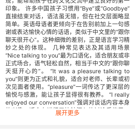
现，能帮助孩子在跨文化交流中建立良好的第一
印象。 许多中国孩子习惯用“Bye”或“Goodbye”
直接结束对话，语法虽无错，但在社交层面略显
简单。英语母语者更倾向于在告别前加上一句感
谢或表达愉快心情的话语，类似于中文里的“跟你
聊天很开心”。这种细微的差别，正是语言学习精
妙之处的体现。 几种常见表达及其适用场景
“Nice talking to you”最为口语化，适合朋友或非
正式场合，语气轻松自然，相当于中文的“跟你聊
天挺开心的”。 “It was a pleasure talking to
you”则更为正式和礼貌，适合对老师、长辈或初
次见面者使用。“pleasure”一词传达了更深层的
愉悦与感激，能让孩子显得很有教养。 “I really
enjoyed our conversation”强调对谈话内容本身
的兴趣，适合在进行了比较深入的讨论后使用，
展开更多
能让孩子显得更有思想深度。 “It was great
chatting with you”中的“chatting”比“talking”更
显轻松随意，适合非正式的闲聊，传递出一种亲