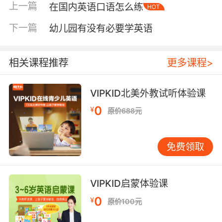
上一篇
在国内英语口语怎么练
HOT
切感。 如何帮助孩子自然运用这些表达 孩子记住
句子却在真实对话中忘记使用，这是一个普遍问
下一篇
幼儿园有没有必要学英语
题。语言学习不仅是知识的记忆，更是语言习惯
的养成。 建议家长可以与孩子进行角色扮演游
戏。模拟英语对话结束的场景，家长扮演外国朋
相关课程推荐
更多课程>
友，让孩子练习如何自然地结束对话。开始时可
以给予提示，比如问：“对话要结束了，你想说点
VIPKID北美外教试听体验课
什么来表示这次聊天很开心呢？”，然后逐渐减少
0
¥
原价688元
提示，直到孩子能自主、流畅地运用。 另一个有
效的方法是，在观看英语影视作品时，特别留意
角色是如何结束对话的。观看儿童动画或节目
免费领取
时，可以在对话结束的部分暂停，与孩子一起分
析角色说了什么以及为什么这么说。这种观察式
学习能帮助孩子理解语言在真实语境中的运用。
VIPKID启蒙体验课
许多孩子不敢使用是担心发音或语法有误。此
0
¥
原价100元
时，家长应给予充分的鼓励，告诉孩子即使发音
不完全标准，对方也能理解其中的善意。语言交