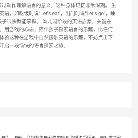
ands”。孩子通过动作理解语言的意义，这种身体记忆非常深刻。 生
饭时说“Let’s eat”，出门时说“Let’s go”，睡
频短语孩子很快就能掌握。 幼儿园阶段的英语启蒙，关键在
。用游戏的心态，陪伴孩子探索语言的乐趣，比任何
体验这种在游戏中自然接触英语的乐趣，不妨点击下
开启一段愉快的语言探索之旅。
、图片、图形、音视频等原创性内容和资料均受版权、商标或其他