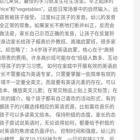
对幼儿来说，最佳的学习就发生在生活里。早上起床时
“rice”和“vegetables”，这些日常场景中的自然输入，远
容易被孩子接受。 过度纠正孩子的发音。幼儿的发音
全正常的现象。如果家长不断地打断并纠正，反而会
做法是，家长自己示范正确的发音，让孩子在反复聆
到身边家长给孩子报高价外教班、高端启蒙班，很多家
”。却忽略了：3-6岁孩子的英语启蒙，核心在于“高频
和昂贵的费用。许多高价班可能存在“班级人数多、互动
误导孩子的学习习惯。 如何在家庭中开展有效的英语启
家长不需要成为英语专家，只需要掌握一些简单有效的
环境不一定要全英文，而是要有英语元素的存在。可以
文绘本、播放英文儿歌；在常见物品上贴上英文标签；在
喜欢的媒介。每个孩子都有自己喜欢的活动形式，有的
据孩子的兴趣选择相应的英语资源，比如喜欢音乐的
孩子可以多读英文绘本。 保持积极的态度。家长的态
孩子尝试说英语时，无论说得如何，都要给予积极的
对英语的焦虑或负面评价。 控制时间和强度。幼儿的
精悍，每次10-15分钟为宜，一日可安排2-3次。应