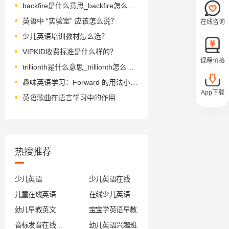
backfire是什么意思_backfire怎么读_音标ˌbæk'faɪə(r)
英语中 “实验室” 应该怎么说？
在线咨询
少儿英语培训教材怎么选？
VIPKID收费标准是什么样的？
课程价格
trillionth是什么意思_trillionth怎么读_音标'trɪljənθ
趣味英语学习：Forward 的用法小课堂
App下载
英语歌曲在语言学习中的作用
热搜推荐
少儿英语
少儿英语在线
儿童在线英语
在线少儿英语
幼儿早教英文
宝宝学英语早教
音标发音在线试听
幼儿英语兴趣班