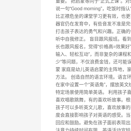
重要。 把启蒙等同于“正式上课”。
说一句“Good morning”，吃饭时指认
比正襟危坐的课堂学习更有效，也更
器官仍在发育中，有些音发不准是完
打击孩子表达的勇气和兴趣。正确的
听中自我修正。 盲目跟风报班。看
长也跟风报名，觉得“价格高=效果好
输入、轻松互动”，而非复杂的课程
少”等问题，不仅浪费金钱，还可能
蒙 家庭是幼儿英语启蒙的主阵地，
方法。 创造自然的语言环境。语言
在家中设置一个“英语角”，摆放英
特定场景使用简单英语。 利用孩子
喜欢唱歌跳舞，有的喜欢听故事。根
孩子可以多听英文儿歌，喜欢故事的
度会直接影响孩子对英语的感受。当
回应和鼓励。避免在孩子面前表现出
注意力持续时间有限，英语活动宜短小