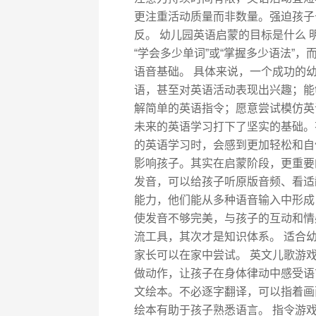
更注重活动质量而非数量。强迫孩子
反。 幼儿园英语启蒙的目标是什么
“学会多少单词”或“掌握多少语法”
语音基础。 具体来说，一个成功的
语，甚至对英语活动表现出兴趣；能
解简单的英语指令；愿意尝试模仿英
未来的英语学习打下了坚实的基础。
的英语学习时，会感到更加轻松和自
影响孩子。其实在启蒙阶段，更重要
发音，可以给孩子听原版音频、看适
能力，他们能从多种语音输入中形成
使发音不够完美，与孩子的互动和情
流工具，其次才是知识体系。 适合
家长可以在家中尝试。 英文儿歌游
做动作，让孩子在身体律动中感受语
文绘本。不必逐字翻译，可以指着画
绘本有助于孩子熟悉语言。 指令游戏。