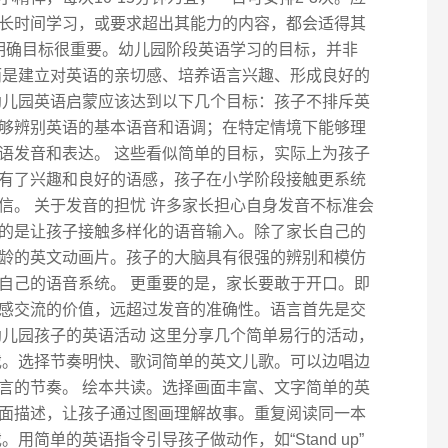
长时间学习，或要求超出其能力的内容，都会适得其
 明确目标很重要。幼儿园阶段英语学习的目标，并非
，而是建立对英语的亲切感、培养语言兴趣、形成良好的
幼儿园英语启蒙应该达到以下几个目标：孩子不排斥英
够辨别英语的基本语音和语调；在特定情境下能够理
语发音和表达。 这些看似简单的目标，实际上为孩子
有了兴趣和良好的语感，孩子在小学阶段接触更系统
信。 关于发音的担忧 许多家长担心自身发音不标准会
的是让孩子接触多样化的语音输入。除了家长自己的
龄的英文动画片。孩子的大脑具有很强的辨别和模仿
自己的语音系统。 更重要的是，家长要敢于开口。即
感交流的价值，远超过发音的准确性。语言首先是交
幼儿园孩子的英语活动 这里分享几个简单易行的活动，
戏。选择节奏明快、歌词简单的英文儿歌。可以边唱边
言的节奏。 绘本共读。选择画面丰富、文字简单的英
面描述，让孩子通过图画理解故事。重复阅读同一本
用简单的英语指令引导孩子做动作，如“Stand up”