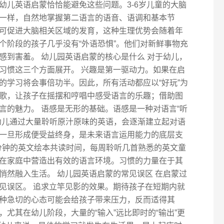
幼儿英语启蒙恰恰能避免这些问题。3-6岁儿童的大脑
一样，自然地掌握第二语言的语音、语调和基本节
可促进大脑相关区域的发育，这种生理优势会随着年
个阶段的孩子几乎没有“外语恐惧”。他们对新鲜事物充
感到害羞。 幼儿园英语启蒙的核心是什么 对于幼儿，
习惯这三个方面展开。 兴趣是第一驱动力。如果在启
的学习将会事倍功半。因此，所有活动都应以“好玩”为
歌，让孩子在摇摆和哼唱中感受语言的乐趣；借助图
言的魅力。 语感是无形的基础。语感是一种对语言“听
幼儿通过大量聆听原汁原味的英语，会逐渐建立起对语
一旦形成便受益终身，是未来语言运用能力的底层支
0分钟的英文绘本共读时间，每周聆听几首熟悉的英文童
在家庭中营造出有效的语言环境。习惯的力量在于其
悄然融入生活。 幼儿园英语启蒙的常见误区 在启蒙过
见误区。 追求立竿见影的效果。期待孩子在短期内就
种急切的心态可能会给孩子带来压力，反而适得其
尤其在幼儿阶段，大量的“输入”远比即时的“输出”更