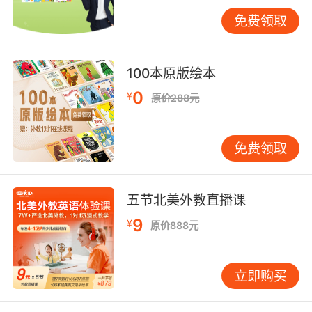
帮孩子直接阅读丰富的英文原版绘本、观看优质
免费领取
的纪录片，接触更广阔的知识世界。 如何科学地
进行幼儿英语启蒙 幼儿英语学习贵在“自然浸润”
与“兴趣引领”，而非“系统灌输”。家长可根据孩子
100本原版绘本
年龄，采取不同策略。 0-3岁：以听力输入为
0
¥
原价288元
主。 此阶段孩子处于听觉敏感期，重点是营造英
语语音环境。每天可播放15分钟左右旋律优美的
英文儿歌或童谣。家长陪伴观看简单的英文动画
免费领取
时，可用极简英语描述画面。核心是让孩子在轻
松氛围中感知英语的存在。 3-5岁：鼓励简单输
出。 随着孩子表达欲增强，可引导其进行简单互
五节北美外教直播课
动。采用“指物认名”的方式，在生活中说出常见
9
¥
原价888元
物品的英文。通过过家家等情景游戏，将英语融
入日常活动，如“Let’s eat an apple”。 5-7岁：
引入初步系统学习。 孩子临近学龄，可接触更有
立即购买
结构的内容。自然拼读是很好的桥梁，帮助理解
字母与发音的对应关系。配合分级阅读绘本，从