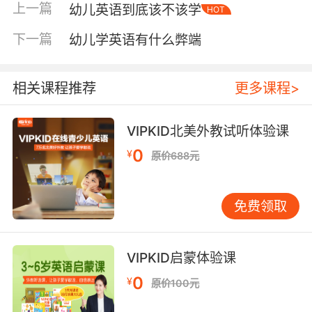
上一篇
幼儿英语到底该不该学
HOT
学习。 幼儿学习英语的具体好处 促进认知发展。
学习英语不仅是掌握交流工具，更是对大脑的全
下一篇
幼儿学英语有什么弊端
面锻炼。双语儿童在需要专注和排除干扰的任务
中表现更优，这种认知灵活性会惠及其他学科的
学习。 培养跨文化意识。 语言是文化的钥匙。通
相关课程推荐
更多课程>
过学习英语，孩子能初步接触不同的思维模式、
生活习惯和价值观念。这种早期的文化启蒙，有
VIPKID北美外教试听体验课
助于塑造开放包容的心态，为其在未来全球化社
0
¥
原价688元
会中生活奠定基础。 建立积极的学习心态。 幼儿
阶段的英语学习没有考试压力，多以歌曲、游
戏、故事等趣味形式展开。这种愉快的初体验，
免费领取
能帮助孩子建立起对语言学习的兴趣和自信。当
他们进入小学正式学习时，已有一定基础，更容
易获得成就感，避免畏难情绪。 为长远学业铺
VIPKID启蒙体验课
路。 英语是重要的国际交流工具和学术语言。早
0
¥
原价100元
期启蒙能让孩子在后续的系统学习中更加从容。
更重要的是，良好的英语能力如同一把钥匙，能