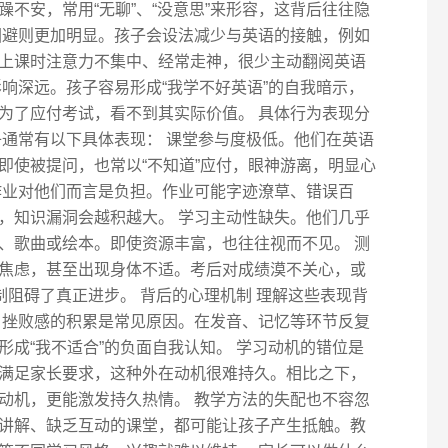
不安，常用“无聊”、“没意思”来形容，这背后往往隐
回避则更加明显。孩子会设法减少与英语的接触，例如
上课时注意力不集中、经常走神，很少主动翻阅英语
响深远。孩子容易形成“我学不好英语”的自我暗示，
为了应付考试，看不到其实际价值。 具体行为表现分
子通常有以下具体表现： 课堂参与度极低。他们在英语
即使被提问，也常以“不知道”应付，眼神游离，明显心
作业对他们而言是负担。作业可能字迹潦草、错误百
，知识漏洞会越积越大。 学习主动性缺失。他们几乎
、歌曲或绘本。即使资源丰富，也往往视而不见。 测
焦虑，甚至出现身体不适。考后对成绩漠不关心，或
制阻碍了真正进步。 背后的心理机制 理解这些表现背
 挫败感的积累是常见原因。在发音、记忆等环节反复
成“我不适合”的负面自我认知。 学习动机的错位是
满足家长要求，这种外在动机很难持久。相比之下，
动机，更能激发持久热情。 教学方法的失配也不容忽
讲解、缺乏互动的课堂，都可能让孩子产生抵触。教