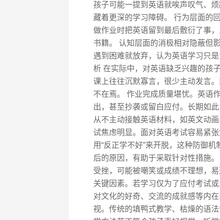
孩子可能一提到英语就唉声叹气、烦躁
藏着更深的学习障碍。 行为层面的
做作业时把英语留到最后敷衍了事，
书籍。 认知层面的消极相对隐蔽但影
遇到困难就放弃，认为英语学习只是
析 在实际中，对英语缺乏兴趣的孩
课上往往沉默寡言，很少主动发言。
不在焉。 作业完成质量堪忧。英语
出，甚至抄袭或留白应付。长期如此
从不主动接触英语材料，如英文动画
试焦虑明显。面对英语考试容易紧张
用“反正学不好”来开脱，这种防御机
后的原因，有助于采取针对性措施。
受挫，可能被嘲笑或成绩不理想，易形
关键因素。若学习仅为了应付考试或
对文化的好奇、交流的成就感等内在
视。传统的填鸭式教学、枯燥的语法