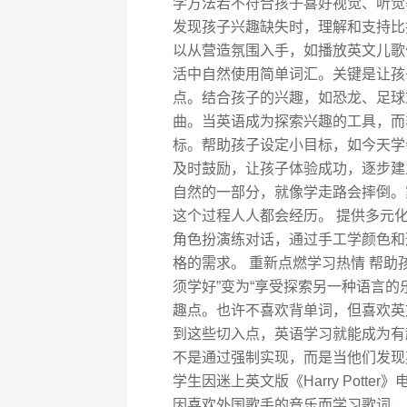
学方法若不符合孩子喜好视觉、听觉
发现孩子兴趣缺失时，理解和支持比
以从营造氛围入手，如播放英文儿歌
活中自然使用简单词汇。关键是让孩
点。结合孩子的兴趣，如恐龙、足球
曲。当英语成为探索兴趣的工具，而
标。帮助孩子设定小目标，如今天学
及时鼓励，让孩子体验成功，逐步建
自然的一部分，就像学走路会摔倒。
这个过程人人都会经历。 提供多元
角色扮演练对话，通过手工学颜色和
格的需求。 重新点燃学习热情 帮助
须学好”变为“享受探索另一种语言的
趣点。也许不喜欢背单词，但喜欢英
到这些切入点，英语学习就能成为有
不是通过强制实现，而是当他们发现
学生因迷上英文版《Harry Pot
因喜欢外国歌手的音乐而学习歌词，