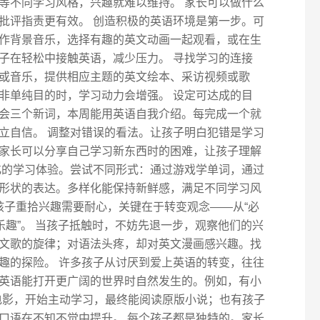
等不同学习风格，兴趣就难以维持。 家长可以做什么
批评指责更有效。 创造积极的英语环境是第一步。可
作背景音乐，选择有趣的英文动画一起观看，或在生
子在轻松中接触英语，减少压力。 寻找学习的连接
或音乐，提供相应主题的英文绘本、采访视频或歌
非单纯目的时，学习动力会增强。 设定可达成的目
会三个新词，本周能用英语自我介绍。每完成一个就
立自信。 调整对错误的看法。让孩子明白犯错是学习
家长可以分享自己学习新东西时的困难，让孩子理解
化的学习体验。尝试不同形式：通过游戏学单词，通过
形状的表达。多样化能保持新鲜感，满足不同学习风
孩子重拾兴趣需要耐心，关键在于转变观念——从“必
乐趣”。 当孩子抵触时，不妨先退一步，观察他们的兴
文歌的旋律；对语法头疼，却对英文漫画感兴趣。找
趣的探险。 许多孩子从讨厌到爱上英语的转变，往往
英语能打开更广阔的世界时自然发生的。例如，有小
ter》电影，开始主动学习，最终能阅读原版小说；也有孩子
口语在不知不觉中提升。 每个孩子都是独特的。家长