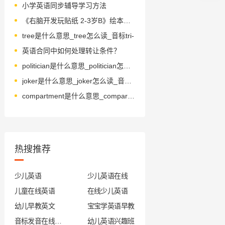
小学英语同步辅导学习方法
《右脑开发玩贴纸 2-3岁B》绘本简介
tree是什么意思_tree怎么读_音标tri-
英语合同中如何处理转让条件？
politician是什么意思_politician怎么读_音标ˌpɒləˈtɪʃn
joker是什么意思_joker怎么读_音标ˈdʒəʊkə(r)
compartment是什么意思_compartment怎么读_音标kəm'pɑ-tmənt
热搜推荐
少儿英语
少儿英语在线
儿童在线英语
在线少儿英语
幼儿早教英文
宝宝学英语早教
音标发音在线试听
幼儿英语兴趣班