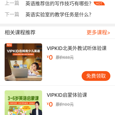
上一篇
英语推荐信的写作技巧有哪些？
HOT
二、跨学科融合实践
下一篇
英语实验室的教学任务是什么？
除了英语学习，制作彩色泡泡还涉及到科学原理
的探索。孩子们可以通过观察泡泡的形成和破
灭，了解表面张力的概念。他们还可以尝试加入
相关课程推荐
更多课程>
不同的材料，如糖、盐或洗洁精，来观察这些材
料对泡泡稳定性的影响。这种跨学科的实践，不
VIPKID北美外教试听体验课
仅能够激发孩子们对科学的兴趣，还能够培养他
0
们的观察力和实验能力。
¥
原价688元
在这个过程中，孩子们还可以学习相关的英语表
达。例如，他们可以用英语描述泡泡的大小、颜
免费领取
色和形状，也可以用英语解释为什么某些材料会
让泡泡更加稳定或容易破裂。这种将英语学习与
VIPKID启蒙体验课
科学探索相结合的方式，不仅能够拓宽孩子们的
知识面，还能够提高他们的英语应用能力。
0
¥
原价100元
三、亲子互动桥梁