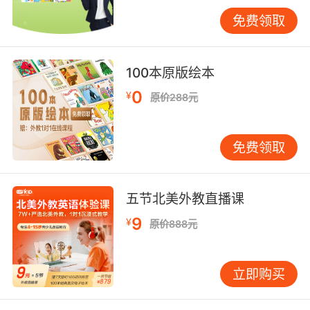
免费领取
制作彩色泡泡也是一项非常适合亲子互动的活
动。家长可以与孩子一起准备材料，共同制作泡
泡液，然后一起吹出五彩斑斓的泡泡。在这个过
100本原版绘本
程中，家长可以与孩子用英语交流，询问他们的
0
¥
想法和感受，鼓励他们用英语表达自己的观察和
原价288元
发现。
免费领取
这种亲子互动不仅能够增进家长与孩子之间的情
感联系，还能够为孩子提供一个沉浸式的英语学
习环境。研究表明，家庭是孩子学习语言的重要
五节北美外教直播课
场所，家长的参与和支持对孩子的语言发展有着
至关重要的影响。因此，通过制作彩色泡泡这样
9
¥
原价888元
的亲子活动，家长可以有效地促进孩子的英语学
习。
立即购买
四、环保意识培养