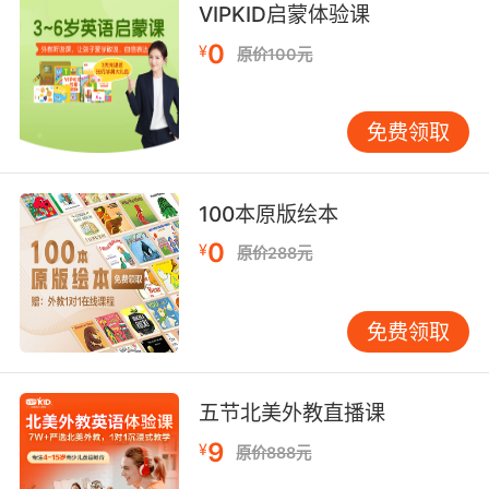
VIPKID启蒙体验课
0
¥
原价100元
免费领取
100本原版绘本
0
¥
原价288元
免费领取
五节北美外教直播课
9
¥
原价888元