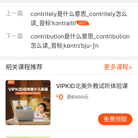
contributory to society in some way.
上一篇
contritely是什么意思_contritely怎么
工作就是提供一种服务 不管是为自己还是为他人
读_音标'kɔntraitli
我们几乎都想做有意义的 促进社会发展的工作
HOT
下一篇
contribution是什么意思_contribution
怎么读_音标ˌkɒntrɪˈbju-ʃn
相关课程推荐
更多课程>
VIPKID北美外教试听体验课
0
¥
原价688元
免费领取