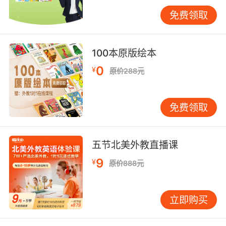
生词可先结合上下文猜测，再查阅验证。 写作从
免费领取
模仿起步。 许多孩子畏惧写作，不知如何下笔。
可以从模仿课本中的句式和结构开始，尝试写简
单日记或小段落。初期不必追求文采，重点确保
100本原版绘本
语法正确、表达清楚。 建立可持续的日常学习习
0
¥
原价288元
惯 英语学习贵在坚持。对初二学生而言，每日固
定时段的学习远比周末突击更有效果。 制定合理
学习计划。 建议每日安排30-45分钟，可分两个
免费领取
时段：早晨15分钟复习旧知，晚上30分钟学习新
内容。周末可适当延长，但不宜超过2小时，避免
孩子产生倦怠。 营造英语微环境。 在家中增加英
五节北美外教直播课
语元素，如在常见物品上贴单词卡，鼓励孩子用
9
¥
原价888元
简单英语表达日常需求。观看英文动画、听英文
歌曲也是有益补充，但需选择难度适中的材料。
及时给予正向反馈。 孩子每取得微小进步，家长
立即购买
都应给予肯定。可设定阶段性小目标，如“本周掌
握50个单词”、“完成3篇阅读”，达成后给予适当