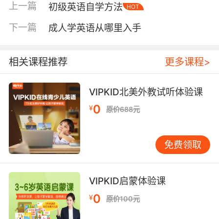
上一篇
初级英语自学方法
HOT
谓语动词的基本用法、宾语从句等也是常考点。
学习时不必死抠规则，应通过具体例句来理解其
下一篇
成人学英语从哪里入手
应用场景。 循序渐进，逐个击破。 建议每周主攻
一个语法点：先理解基本概念，再完成10-20道
基础练习题，最后整理错题。准备专门的语法错
相关课程推荐
更多课程>
题本，将错误按“时态”、“语态”、“搭配”等分类，
每周回顾，找出反复出错的问题类型。 听说读写
VIPKID北美外教试听体验课
需同步推进 部分家长认为基础差应先专攻单词语
0
¥
原价688元
法，之后再练听说读写，这是一个误区。语言能
力是整体发展的，四项技能应协同并进。 听力训
练从简入手。 可从课本配套音频开始，每日坚持
免费领取
听10-15分钟。初期听不懂很正常，可采用“三遍
法”：第一遍盲听抓大意；第二遍对照原文听；第
三遍再次盲听，重点关注之前未理解的部分。 阅
VIPKID启蒙体验课
读选择合适材料。 起步阶段不宜挑战过难文章，
0
¥
原价100元
应从课本课文、初级英语分级读物等简短文本开
始。每日坚持阅读10-15分钟，重质而非量。遇到