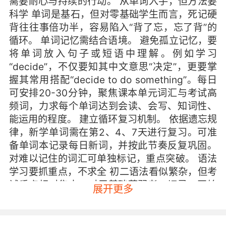
需要耐心与持续的行动。 从单词入手，但方法要
科学 单词是基石，但对零基础学生而言，死记硬
背往往事倍功半，容易陷入“背了忘，忘了背”的
循环。 单词记忆需结合语境。 避免孤立记忆，要
将单词放入句子或短语中理解。例如学习
“decide”，不仅要知其中文意思“决定”，更要掌
握其常用搭配“decide to do something”。每日
可安排20-30分钟，聚焦课本单元词汇与考试高
频词，力求每个单词达到会读、会写、知词性、
能运用的程度。 建立循环复习机制。 依据遗忘规
律，新学单词需在第2、4、7天进行复习。可准
备单词本记录每日新词，并按此节奏反复巩固。
对难以记住的词汇可单独标记，重点突破。 语法
学习要抓重点，不求全 初二语法看似繁杂，但考
试重点相对集中。对于基础薄弱者，切忌一开始
展开更多
就追求面面俱到，那样只会增加畏难情绪。 优先
掌握核心语法。 时态是重中之重，特别是初二新
增的难点——现在完成时。此外，被动语态、非