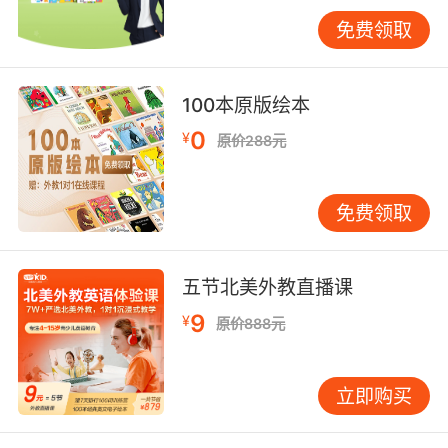
而非所谓“经典”或“必读”。动画、儿歌、绘本、游
免费领取
戏等形式可多样，核心是孩子是否愿主动接触。
若孩子不喜欢某种形式，果断更换，不必强求。
当孩子说“我不喜欢英语”时 听到此话，许多家长
100本原版绘本
第一反应是焦虑或责备，这易将英语与负面情绪
0
¥
原价288元
绑定。更有效的做法是先接纳孩子感受，将其视
为了解孩子的机会。可温和回应：“听起来学英语
让你觉得有点难或无聊，是吗？我们一起找找有
免费领取
没有好玩的办法？” 然后与孩子探索新可能，如更
换学习材料，或将任务变为亲子游戏。关键在于
让孩子感到，在英语学习路上，你是盟友而非监
五节北美外教直播课
工。 营造支持性语言环境 家庭环境对兴趣滋养至
9
¥
原价888元
关重要。这并非要求家长英语流利。你可与孩子
一起学，成为“同学”。每天固定“英语亲子时间”，
哪怕仅十五分钟，一起看动画、读绘本、玩英文
立即购买
游戏。此时允许犯错，鼓励尝试，重点是享受互
动乐趣。 此外，可适当利用技术工具。优质英语