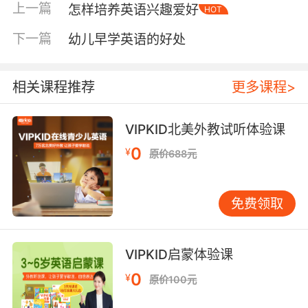
上一篇
怎样培养英语兴趣爱好
HOT
期目标要小到孩子踮脚能够到，例如，目标不是
“背五个单词”，而是“用英语说出你最喜欢的三种
下一篇
幼儿早学英语的好处
水果”。哪怕孩子只说“apple”，也需立刻给予具
体肯定：“Yes! A red apple, yummy!” 这种“我能
行”的胜任感，是孩子继续探索的内在动力。 家长
相关课程推荐
更多课程>
可与孩子制作“英语成就墙”，记录每次小突破：
第一次唱完英文歌的录音，第一次用英语点餐的
VIPKID北美外教试听体验课
照片，第一次读懂的绘本封面。这些看得见的进
0
¥
原价688元
步，会像滚雪球般积累孩子对英语的信心和喜
爱。 兴趣的燃料是“关联感” 孩子只对关心的事物
投入热情。因此，英语学习内容须与孩子的个人
免费领取
世界紧密相连。若他喜欢恐龙，就一起看恐龙纪
录片，学“T-Rex”、“herbivore”等词。若他喜欢
乐高，就搜索英文搭建教程，或用英语描述拼好
VIPKID启蒙体验课
的作品。当英语成为探索兴趣的工具时，学习便
0
¥
原价100元
成了探索的副产品，孩子不觉在“学”，而在“玩”最
爱的东西。 选择资源时，应优先考虑孩子喜好，