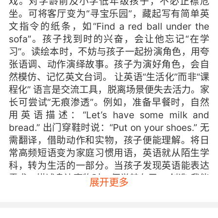
戏。对学龄前及小学低年级孩子，不必正襟危
坐。可将客厅变为“寻宝乐园”，藏起写有简单英
文指令的纸条，如“Find a red ball under the
sofa”。孩子找到时的兴奋，会让他忘记“在学
习”。读绘本时，不妨与孩子一起扮演角色，用夸
张语调、动作演绎故事。孩子为演好角色，会自
然模仿、记忆英文台词。 让英语“生活化”而非“课
程化” 语言是交流工具，脱离场景便失去活力。家
长可尝试“无痕渗透”。例如，准备早餐时，自然
用英语描述：“Let’s have some milk and
bread.” 出门穿鞋时说：“Put on your shoes.” 无
需翻译，借助动作和实物，孩子便能理解。将日
常高频短语变为家庭习惯用语，英语就从陌生学
科，转为生活的一部分。当孩子发现英语能表达
需求、描述身边事物时，便觉其有用。 创造“我能
展开更多
行”的积极体验 挫败感是兴趣大敌。许多孩子不喜
欢英语，是因初遇复杂语法、枯燥单词等难以逾
越的障碍。保护兴趣，需从搭建小台阶开始。初