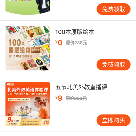
法要符合幼儿的年龄特征。 在实际案例中，有的
免费领取
孩子从3岁开始在幼儿园接触英语。老师通过英文
儿歌、简单的英语游戏让他自然接触英语。起初
他只是跟着哼唱，到了4岁半，他开始主动用英语
100本原版绘本
单词描述周围的事物。到了5岁，已经能够用简单
0
¥
原价288元
的英语句子表达自己的想法，而且对英语学习保
持着浓厚的兴趣。重要的是，他的母语发展完全
没有受到影响，普通话表达清晰流畅。 另一个例
免费领取
子是幼儿园的英语主题活动。老师设计了一个“水
果超市”的游戏，孩子们用英语说出水果名称，进
行简单的买卖对话。这种情境式学习不仅让孩子
五节北美外教直播课
在游戏中掌握了英语词汇，还锻炼了他们的社交
9
¥
原价888元
能力和数学概念。这种符合幼儿认知特点的教学
方式，既达到了语言学习的目的，又促进了孩子
的全面发展。 有些家长担心孩子学习压力太大，
立即购买
这种担忧是合理的。但正确的英语启蒙不是增加
孩子的负担，而是通过有趣的方式激发他们的学