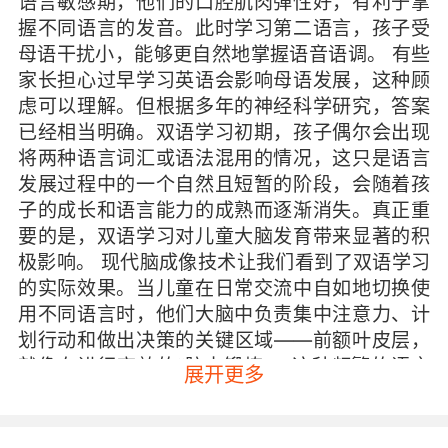
语言敏感期，他们的口腔肌肉弹性好，有利于掌
握不同语言的发音。此时学习第二语言，孩子受
母语干扰小，能够更自然地掌握语音语调。 有些
家长担心过早学习英语会影响母语发展，这种顾
虑可以理解。但根据多年的神经科学研究，答案
已经相当明确。双语学习初期，孩子偶尔会出现
将两种语言词汇或语法混用的情况，这只是语言
发展过程中的一个自然且短暂的阶段，会随着孩
子的成长和语言能力的成熟而逐渐消失。真正重
要的是，双语学习对儿童大脑发育带来显著的积
极影响。 现代脑成像技术让我们看到了双语学习
的实际效果。当儿童在日常交流中自如地切换使
用不同语言时，他们大脑中负责集中注意力、计
划行动和做出决策的关键区域——前额叶皮层，
就像在进行高效的“脑力锻炼”。这种频繁的语言
展开更多
转换，本质上是对大脑处理冲突信息能力的优化
训练，能够显著提升神经效率。熟练掌握双语的
儿童，其前额叶皮层中负责决策和专注力的脑组