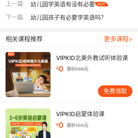
上一篇
幼儿园学英语有没有必要
HOT
织密度通常更高，意味着神经细胞间的连接更为
紧密高效。 这种认知优势并非局限于语言学习本
下一篇
幼儿园孩子有必要学英语吗？
身。双语儿童在需要抑制干扰、快速切换注意力
和任务管理的“执行控制功能”上表现得往往更为
出色。这使得他们在数学等学科中展现出更优秀
相关课程推荐
更多课程>
的分析能力和解决问题的技巧。同时，他们在需
要创造性思维的任务中也往往表现突出。 研究表
VIPKID北美外教试听体验课
明，4岁是形态句法发展的关键转折点。4-5岁儿
0
¥
原价688元
童的形态句法能力与其大脑语言网络的成熟度显
著相关。简单来说，4岁左右孩子的大脑已经准备
好处理更复杂的语言结构了。 当然，幼儿园阶段
免费领取
的英语学习必须符合孩子的年龄特点。教育部要
求幼儿园教育不能“小学化”，禁止提前教授英
语、拼音等小学课程内容。但这并不意味着不能
VIPKID启蒙体验课
进行英语启蒙。游戏式的英语教学活动并不在禁
0
¥
原价100元
止之列，比如通过戏剧表演、唱歌、做游戏的形
式培养语音语感，都是可以的。关键在于教学方