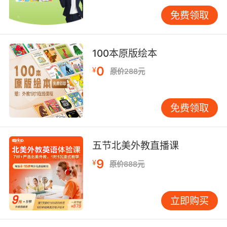
题目，并抽出问题的关键词，根据题目、清单中
免费领取
所包含的信息比较和推断对话内容。提出问题，
重点听讲。
例如，听句子或对话图片：对于这部分问题，其
100本原版绘本
实处理很简单，学生不用担心句子的难度，只要
你抓住关键词，就可以选择正确的答案。比如听
0
¥
原价288元
力稿为：Born under the star sign of lion, a
person is believed to be strong, confident
and generous。这段英语句子对于学生来说，有
很多生词和复杂句子，但是没有必要担心错误的
免费领取
问题，只要掌握了关键词狮子，问题就很容易解
决。
以上就是有关中考英语听力技巧都有哪些的相关
五节北美外教直播课
介绍，相信大家在看完上文之后对于中考英语听
力技巧都有哪些有了一定的了解。中考对于我们
9
¥
原价888元
来说也是比较重要的一场开始，对于接触英语不
久的学生来说，听力是一个难关，但是只要我们
常听常练，相信这个难关我们一定会克服过去。
希望以上文章内容能够帮助大家！
立即购买