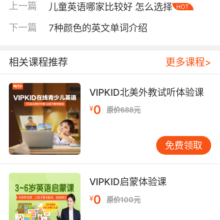
上一篇
儿童英语哪家比较好 怎么选择
HOT
在我们进行听力的时候，听到这些相关的词语。
比如问候、邀请、看病、预约、购物、询问、打
下一篇
7种颜色的英文单词介绍
电话、谈论天气、询问时间等。考试大致可以分
为：时间和数量、地点和趋势、价格和数量、人
物和事件、情景和背景等。上述问题的类型对大
相关课程推荐
更多课程>
家来说应该很好的理解。同时，要了解自己在平
时培训中的弱点，并采取相应的补救措施。
VIPKID北美外教试听体验课
三、解题方法：
0
¥
原价688元
首先，听力理解不同于阅读材料。语言结构不如
书面语严格。它更接近我们日常生活中的口头表
达。有犹豫、停顿、重复、思考、重音、缩写、
发音、打断、倒序等现象。句子短，但内涵信息
免费领取
丰富。在回答听力问题时，除了听力内容外，学
生还应特别注意说话人的语音、语调和语调中所
包含的信息。
VIPKID启蒙体验课
当然了，学生应该有良好的心态。他们必须沉着
自信地倾听，集中精力，积极准备，尽快进入回
0
¥
原价100元
答问题的状态。此外，学生应充分利用纸质分发
与试音、听力材料回放之间的时间，迅速地阅读