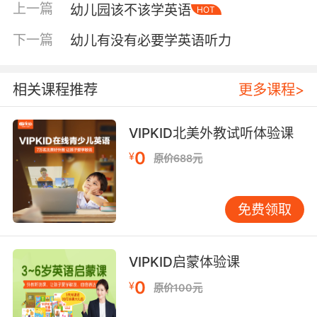
上一篇
幼儿园该不该学英语
HOT
聆听原汁原味的英语，会逐渐建立起对语音、语
调、节奏的敏感度。这种语感一旦形成便受益终
下一篇
幼儿有没有必要学英语听力
身，它比单纯记忆大量单词更为根本，是未来语
言运用能力的底层支撑。 习惯是最持久的陪伴。
每天10分钟的英文绘本共读时间，每周聆听几首
相关课程推荐
更多课程>
熟悉的英文童谣，这些微小的习惯日积月累，就
能在家庭中营造出有效的语言环境。习惯的力量
VIPKID北美外教试听体验课
在于其可持续性——它无需刻意坚持，便能悄然
0
¥
原价688元
融入生活。 幼儿园英语启蒙的常见误区 在启蒙过
程中，家长需要特别注意避开几个常见误区： 误
区一：追求立竿见影的效果。 期待孩子在短期内
免费领取
就能说出完整句子、认识大量单词，这种急切的
心态可能会给孩子带来压力，反而适得其反。语
言学习是一个潜移默化的过程，尤其在幼儿阶
VIPKID启蒙体验课
段，大量的“输入”（听）远比即时的“输出”（说）
0
¥
原价100元
更重要。孩子可能需要反复听很多遍“apple”这个
词，才会在某个合适的场景下自然地把它说出