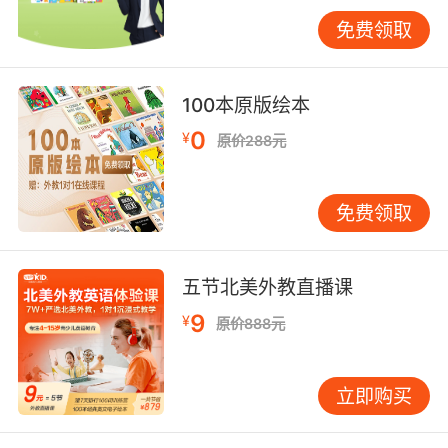
来。 误区二：把启蒙等同于“正式上课”。 对幼儿
免费领取
来说，最佳的学习就发生在生活里。早上起床时
说一句“Good morning”，吃饭时指认“rice”和
“vegetables”，出门时看到汽车和树木就说说
100本原版绘本
“car”和“tree”——这些日常场景中的自然输入，
0
¥
原价288元
远比正襟危坐的课堂学习更有效，也更容易被孩
子接受。 误区三：过度纠正孩子的发音。 幼儿的
发音器官仍在发育中，有些音发不准是完全正常
免费领取
的现象。如果家长不断地打断并纠正，反而会打
击孩子表达的勇气和兴趣。正确的做法是，家长
自己示范正确的发音，但不必强求孩子立刻模仿
五节北美外教直播课
改正。随着听力输入的持续增加以及孩子年龄的
9
¥
原价888元
增长，其发音通常会自然得到改善。 家庭如何开
展有效的英语启蒙 家庭是英语启蒙的主阵地。以
下是一些简单易行的方法： 创造英语环境，而非
立即购买
英语课堂。 可以在家中设置一个温馨的“英语
角”，摆放孩子喜欢的英文绘本、播放儿歌的音频