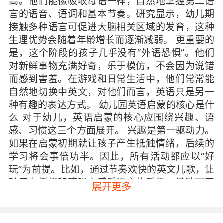
高。他们能像吸收母语一样，自然地掌握第二语
言的语音、语调和基本节奏。研究显示，幼儿期
接触多种语言可促进大脑相关区域的发育，这种
生理优势会随着年龄增长而逐渐减弱。 更重要的
是，这个阶段的孩子几乎没有“外语恐惧”。他们
对新鲜事物充满好奇，乐于模仿，不会因为说错
而感到害羞。在游戏和日常生活中，他们常常能
自然地切换中英文，对他们而言，英语只是另一
种有趣的表达方式。 幼儿园英语启蒙的核心是什
么 对于幼儿，英语启蒙的核心应围绕兴趣、语
感、习惯这三个方面展开。 兴趣是第一驱动力。
如果在启蒙初期就让孩子产生抵触情绪，后续的
学习将会事倍功半。因此，所有活动都应以“好
玩”为前提。比如，通过节奏欢快的英文儿歌，让
孩子在摇摆和哼唱中感受语言的乐趣；借助图画
展开更多
生动、故事有趣的绘本，在翻页间探索语言的魅
力。 语感是无形的基础。 语感是一种对语言“听
起来对不对、感觉顺不顺”的直觉。幼儿通过大量