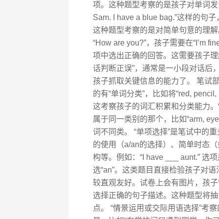
项。这种题型考察的是孩子对单词发音
Sam. I have a blue bag
这种题型考察的是对简单句意的理解。
“How are you?”，孩子需要在“I’m fine,
项中选出正确的回答。这需要孩子理
话判断正误”，通常是一小段对话后
孩子抓取关键信息的能力了。 笔试
的有“单词分类”，比如将“red, pencil
这考察孩子的词汇积累和分类能力。
属于同一类别的那个，比如“arm, ey
词不同类。 “单项选择”是笔试中的
的使用（a/an的选择）、简单时态（
构等。例如：“I have ___ aunt.
选“an”。这类题目直接检验孩子对
较直观友好。试卷上会有图片，孩子
选择正确的句子描述。这种题型将抽
点。 “情景运用或交际用语选择”考