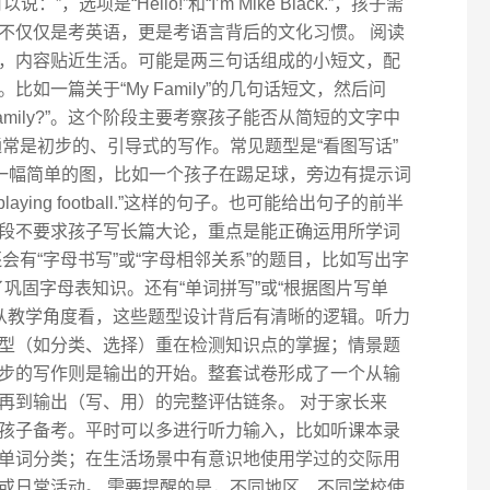
选项是“Hello!”和“I’m Mike Black.”，孩子需
不仅仅是考英语，更是考语言背后的文化习惯。 阅读
，内容贴近生活。可能是两三句话组成的小短文，配
如一篇关于“My Family”的几句话短文，然后问
e in the family?”。这个阶段主要考察孩子能否从简短的文字中
常是初步的、引导式的写作。常见题型是“看图写话”
出一幅简单的图，比如一个孩子在踢足球，旁边有提示词
 is playing football.”这样的句子。也可能给出句子的前半
段不要求孩子写长篇大论，重点是能正确运用所学词
会有“字母书写”或“字母相邻关系”的题目，比如写出字
了巩固字母表知识。还有“单词拼写”或“根据图片写单
 从教学角度看，这些题型设计背后有清晰的逻辑。听力
型（如分类、选择）重在检测知识点的掌握；情景题
步的写作则是输出的开始。整套试卷形成了一个从输
再到输出（写、用）的完整评估链条。 对于家长来
孩子备考。平时可以多进行听力输入，比如听课本录
单词分类；在生活场景中有意识地使用学过的交际用
或日常活动。 需要提醒的是，不同地区、不同学校使