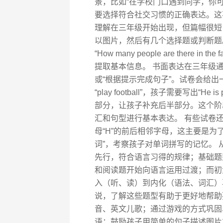
景，比如“在学校门口遇到同学，你可以说：”，
要选择符合社交习惯的正确表达。这
理解在三年级开始出现，但篇幅很短
以图片，然后有几个选择题或判断题。比
“How many people are ther
提取基本信息。 书面表达在三年级通
或“根据提示完成句子”。试卷会给
“play football”，孩子需要写出“He
部分，让孩子补充后半部分。这个阶
汇和句型进行基本表达。 有些试卷还
母“H”的前后相邻字母，这主要是为
词”，考察孩子对单词拼写的记忆。
先行，符合语言习得的规律；基础题
和阅读题开始向语言运用过渡；而初
入（听、读）到内化（语法、词汇）
说，了解这些题型有助于更好地帮助
音、英文儿歌；通过游戏的方式巩固
语；鼓励孩子用简单的句子描述图片