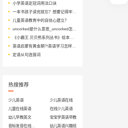
小学英语定冠词用法口诀
一本书孩子读完就忘？想要记得牢，“动动手指”就够了(文末福利)
儿童英语教育中的自信心建立？
uncorked是什么意思_uncorked怎么读_音标ˈʌnˈkɔ-kt
《小霸王.贝贝熊系列丛书》绘本简介
英语启蒙有黄金期?!英语学习怎样才能少走弯路?
定语从句连接词
热搜推荐
少儿英语
少儿英语在线
儿童在线英语
在线少儿英语
幼儿早教英文
宝宝学英语早教
音标发音在线试听
幼儿英语兴趣班