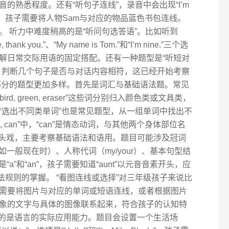
的熟悉程度。还有“听句子连线”，录音中会出现“I’m
.”这样的句子，孩子需要将人物Sam与对应的物品蓝色书包连线。
 听力中难度稍高的是“听问句选答语”。比如听到
 thank you.”、“My name is Tom.”和“I’m nine.”三个选
解日常交际用语的固定搭配。还有一种题型是“听短对
，判断几个句子是否与对话内容相符，这已经开始考察
部分的题型更加多样。首先是词汇与基础语法题。常见
, bird, green, eraser”这些词分别归入颜色类或文具类，
“选出不同类单词”也是常见题型，从一组单词中找出不
e, can”中，“can”是情态动词，与其他两个身体部位名
重头戏，主要考察基础语法和语用。题目可能涉及冠词
如一般现在时）、人称代词（my/your）、基本句型结
” 选项是“a”和“an”，孩子需要知道“aunt”以元音音素开头，应
语法规则的掌握。 “看图连线或选择”对三年级孩子来说比
需要将图片与对应的单词或短语连线，或者根据图片
象的文字与具体的图像联系起来，符合孩子的认知特
察的是语言的实际应用能力。题目会设置一个生活场