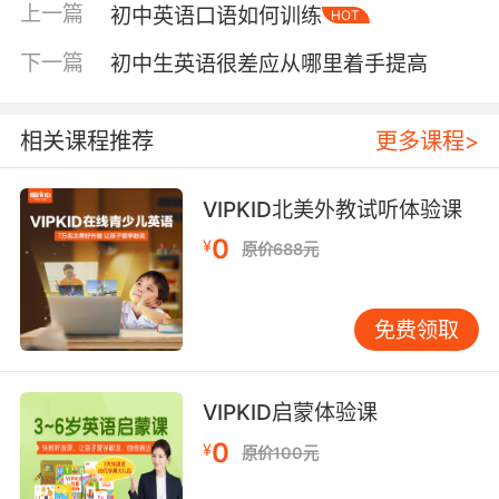
上一篇
初中英语口语如何训练
HOT
织成完整的句子。 听力能力的提升需要日常积累
和针对性训练。每天坚持听10-15分钟英语材料是
下一篇
初中生英语很差应从哪里着手提高
基础，可以选择课本配套录音、英语儿歌或简单
的英文动画。但更重要的是训练方法——听前先
读题预测内容，听时抓住关键词，听后分析错误
相关课程推荐
更多课程>
原因。很多孩子听力困难，表面上是听不懂，根
本原因可能是发音不准导致辨音失败。因此，听
VIPKID北美外教试听体验课
力训练需要与口语练习相结合，通过模仿标准发
0
¥
原价688元
音来提高辨音能力。 阅读能力的培养分为课内精
读和课外泛读两个层面。课内阅读要深入分析课
文，理解文章结构、生词含义和长难句的语法构
免费领取
成。课外阅读则要选择适合初中生水平的材料，
如简易版英文故事、英语周报等，每天坚持阅读
1-2篇。阅读时不要遇到生词就查字典，要学会根
VIPKID启蒙体验课
据上下文猜测词义，培养整体理解能力。阅读不
0
¥
原价100元
仅是获取信息的过程，更是积累词汇、熟悉句
型、培养语感的重要途径。 写作是英语能力的综