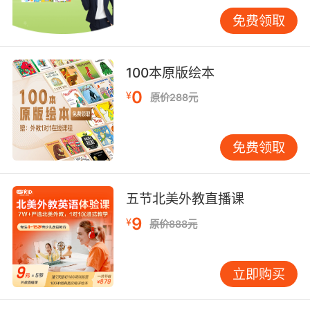
合体现，也是很多孩子的薄弱环节。写作训练应
免费领取
该从简单到复杂，先从写句子开始，逐步过渡到
段落和短文。可以鼓励孩子每天写几句英文日
记，记录当天发生的事情或感受。写作完成后，
100本原版绘本
要对照范文修改语法错误和表达方式。写作不仅
0
¥
原价288元
考察语法准确性，还考验词汇运用的恰当性和逻
辑思维能力。通过持续的写作练习，孩子能够将
输入的语言知识转化为输出能力。 学习兴趣的保
免费领取
持同样重要。初中生正处于青春期，学习动力容
易波动。可以通过多样化的学习形式激发兴趣，
比如观看英文电影片段、学唱英文歌曲、参与英
五节北美外教直播课
语角活动等。现在一些创新的教学方法将人工智
9
¥
原价888元
能技术融入英语学习，通过智能工具设计阶梯式
学习支架，让学习过程更加个性化和有趣。但无
论技术如何发展，教师和家长的引导、鼓励始终
立即购买
是孩子保持学习动力的关键。 在我的教学实践
中，我发现那些进步最快的孩子往往具备几个共