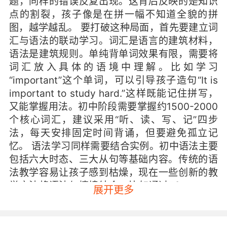
题，同样的错误反复出现。这背后反映的是知识
点的割裂，孩子像是在拼一幅不知道全貌的拼
图，越学越乱。 要打破这种局面，首先要建立词
汇与语法的联动学习。词汇是语言的建筑材料，
语法是建筑规则。单纯背单词效果有限，需要将
词汇放入具体的语境中理解。比如学习
“important”这个单词，可以引导孩子造句“It is
important to study hard.”这样既能记住拼写，
又能掌握用法。初中阶段需要掌握约1500-2000
个核心词汇，建议采用“听、读、写、记”四步
法，每天安排固定时间背诵，但要避免孤立记
忆。 语法学习同样需要结合实例。初中语法主要
包括六大时态、三大从句等基础内容。传统的语
法教学容易让孩子感到枯燥，现在一些创新的教
学方法将语法与情境结合，比如通过“If I were a
展开更多
superhero”这样的场景引导孩子理解虚拟语气，
比单纯背诵规则更有效。语法是连接词汇的桥
梁，掌握了语法规则，孩子才能将零散的单词组