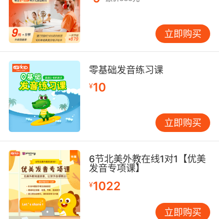
立即购买
零基础发音练习课
10
¥
立即购买
6节北美外教在线1对1【优美
发音专项课】
1022
¥
立即购买