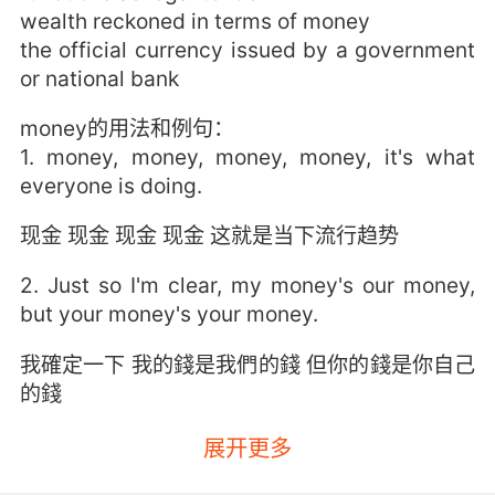
wealth reckoned in terms of money
the official currency issued by a government
or national bank
money的用法和例句：
1. money, money, money, money, it's what
everyone is doing.
现金 现金 现金 现金 这就是当下流行趋势
2. Just so I'm clear, my money's our money,
but your money's your money.
我確定一下 我的錢是我們的錢 但你的錢是你自己
的錢
3. The money you make is your money, but
展开更多
the money I make is our money.