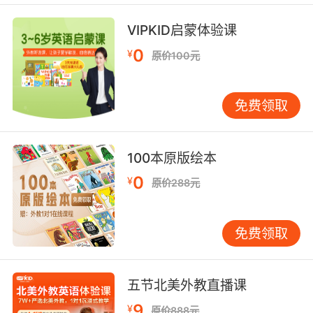
我没钱 一点钱都没有 但看啊 我有这个
VIPKID启蒙体验课
8. Yeah, again with the money, again with the
0
¥
原价100元
money.
没错 又谈钱 又谈钱
免费领取
9. You can have all the money... all the
money.
100本原版绘本
你们可以把所有的钱都拿走 所有的
0
¥
原价288元
10. It's not about the money. It's never been
about the money.
免费领取
不是钱的问题 从来就不是钱的问题
五节北美外教直播课
9
¥
原价888元