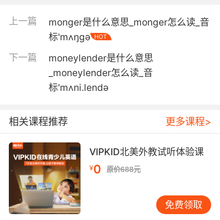
你赚的钱是你的钱 我赚的钱是我们的钱
上一篇
monger是什么意思_monger怎么读_音
4. It's not your money because it's not money
标'mʌŋgə
HOT
at all.
下一篇
moneylender是什么意思
这不是你的钱 因为这根本不是钱
_moneylender怎么读_音
标'mʌni.lendә
5. money is money is money when you ain't
got it.
相关课程推荐
更多课程>
没钱的时候 一分钱都算钱
6. In terms of money, we have no money.
VIPKID北美外教试听体验课
0
¥
资金情况就是 我们没钱了
原价688元
7. I don't have money I don't have any money,
免费领取
but, look, I have this.