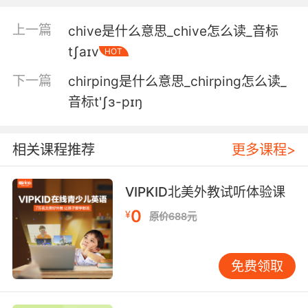
chitchat with my maid.
上一篇
chive是什么意思_chive怎么读_音标
我不该和我的女佣没完没了的聊天
tʃaɪv
HOT
6. All of that chitchat's gonna get you hurt.
下一篇
chirping是什么意思_chirping怎么读_
你废话那么多会招来祸端的
音标t'ʃɜ-pɪŋ
7. Just having a little chitchat with our friend
here.
相关课程推荐
更多课程>
只是跟我们这位朋友聊聊天
VIPKID北美外教试听体验课
8. I don't like chitchat, and I'm not your main
0
¥
原价688元
man.
我不喜欢聊天 我也不是你兄弟
免费领取
9. I I was just making friendly chitchat.