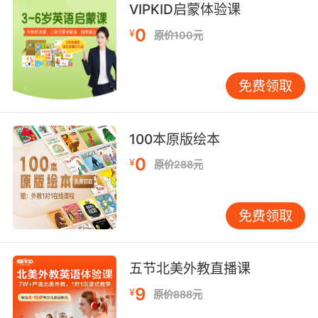
我只是跟他友好地闲聊了几句
VIPKID启蒙体验课
0
¥
原价100元
10. Cut the chitchat, please, and have a seat.
不要交头接耳 找位置坐下
免费领取
100本原版绘本
0
¥
原价288元
免费领取
五节北美外教直播课
9
¥
原价888元