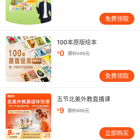
文歌学歌词、看原版动画、阅读趣味短篇，都能
在无形中增强语感。 4.优化方法：适应初中学习
免费领取
节奏 初中学习更需策略。“死记硬背”效果有限，
需建立更高效的学习习惯。 •重视预习：每天花
10分钟浏览新课，标出生词，尝试朗读，能极大
100本原版绘本
提升课堂听讲效率。 •善用工具：指导孩子使用
0
¥
词典自主查词，理解例句，培养独立解决问题的
原价288元
能力。 •建立错题本：整理作业和考试中的错
误，不仅要订正答案，更要分析原因——是词
免费领取
汇、语法还是理解问题？定期回顾能有效避免重
复犯错。 家长的角色：成为支持者 家长的支持方
式直接影响孩子的学习心态。请记住，您的角色
五节北美外教直播课
是“支持者”而非“监工”。 •营造安全的学习氛围：
9
¥
在孩子尝试表达时，优先鼓励开口的勇气，不必
原价888元
急于纠正每一个小错误。接纳是进步的开始。 •
做孩子的“学伴”或“学生”：如果您有基础，可以一
立即购买
起学习讨论；如果您不熟悉英语，可以诚恳地请