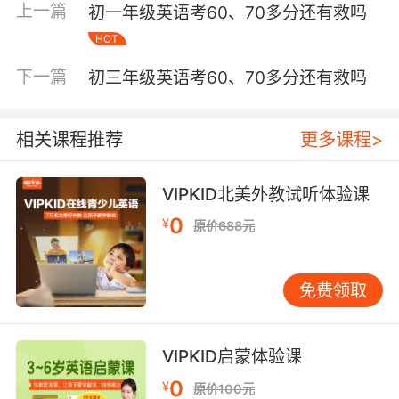
上一篇
初一年级英语考60、70多分还有救吗
是“学不会”带来的无力感。此时，不妨暂时放下
HOT
新课本，一起回顾小学已掌握的内容，让孩子看
到自己的积累。从微小处建立成就感，是重拾兴
下一篇
初三年级英语考60、70多分还有救吗
趣的第一步。例如，可以围绕孩子的兴趣爱好接
触相关英语，让学习与快乐体验相连。 2.分解目
标：化“大山”为“小石阶” 面对厚重的课本和大量
相关课程推荐
更多课程>
的生词，孩子容易望而却步。将大任务分解为每
日可达成的小目标至关重要。例如，与其要求“背
VIPKID北美外教试听体验课
下整个单元单词”，不如设定“今天掌握这5个核心
0
¥
词”。完成小目标后及时给予肯定，能持续积累正
原价688元
向反馈和学习动力。可以共同制定一份简单的每
周学习计划，将预习、朗读、练习、复习和趣味
免费领取
输入合理分配。 3.活化语言：让英语融入生活 许
多孩子觉得英语枯燥，是因为它被孤立为一门“学
科”。尝试让英语变得“有用”和“有趣”。在日常生
VIPKID启蒙体验课
活中自然使用简单句；鼓励孩子用英语描述喜欢
0
¥
的物品或当日趣事。结合孩子的兴趣点，如听英
原价100元