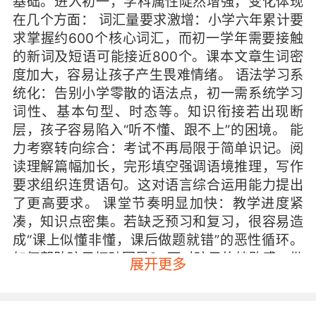
基础。进入初一，学科属性陡然增强，变化体现
在几个方面： 词汇量要求激增：小学六年累计要
求掌握约600个核心词汇，而初一学年需要接触
的新词及短语可能接近800个。课本文章生词密
度加大，容易让孩子产生畏难情绪。 语法学习系
统化：告别小学零散的语法点，初一需系统学习
词性、基本句型、时态等。知识衔接若出现断
层，孩子容易陷入“听不懂、跟不上”的困境。 能
力考察转向综合：考试不再局限于简单识记。阅
读理解篇幅加长，完形填空强调语境推理，写作
要求组织连贯语句。这对语言综合运用能力提出
了更高要求。 课堂节奏明显加快：教学进度紧
凑，知识点密集。若缺乏预习和复习，很容易造
成“课上似懂非懂，课后做题就错”的恶性循环。
如何帮助孩子打破困局？ 面对孩子的挫败感，批
展开更多
评施压往往适得其反。关键在于重建信心、优化
方法，帮助孩子平稳过渡。 1.重燃信心：从“还能
做什么”开始 当孩子说“学不进去”时，深层原因常