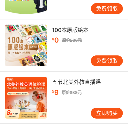
背后的逻辑，并通过大量例句加以巩固。 第二
免费领取
步：强化输入，提升听力与阅读 •听力：从慢速
英语材料开始（如适合青少年的慢速播客或故
事），每天坚持听一段时间。初期不必苛求完全
100本原版绘本
听懂，重在浸泡于语言环境中，培养语感。 •阅
0
¥
原价288元
读：选择难度适宜的英文读物，可从图文并茂的
章节书或简写版名著起步，逐步增加文本复杂
度。鼓励孩子阅读自己感兴趣的主题。 第三步：
免费领取
加强输出，锻炼口语与写作 •口语：创造轻松的
表达机会。例如，每天用英语描述一件趣事，或
就一个简单话题发表看法。重在敢于开口，不必
五节北美外教直播课
过分纠结口音或小错误。 •写作：从写英文日记
9
¥
原价888元
或简短段落开始，记录日常。初期关注内容表达
的通顺性，逐步再完善语法和用词。 第四步：培
养策略，优化学习效率引导孩子掌握记笔记、定
立即购买
期复习、时间管理等元认知策略。这些能力不仅
助力英语学习，也将惠及其他学科。 日常计划：