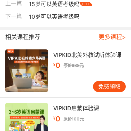
上一篇
15岁可以英语考级吗
HOT
对于青少年，兴趣是最好的催化剂。若孩子心生
抵触，任何技巧都难奏效。如何重新点燃火花？
下一篇
10岁可以英语考级吗
•联结兴趣：将英语与孩子的爱好结合。例如，喜
欢运动可观看英文赛事解说；热衷音乐可学唱英
文歌曲；爱看电影可观赏原版影片（配英文字
相关课程推荐
更多课程>
幕）。让英语成为探索世界的工具，而非枯燥任
务。 •设定小目标，创造成就感：例如，每日掌
VIPKID北美外教试听体验课
握几个新词，或读懂一小段英文趣闻。每完成一
0
¥
原价688元
个目标，给予及时肯定。这种正向反馈能逐步重
建自信。 系统提升：四步构建学习框架 针对15岁
学生的特点，可遵循以下“四步走”策略，建立扎
免费领取
实的学习体系： 第一步：夯实基础，聚焦词汇与
语法 •词汇：采用“主题式学习法”。例如，一周集
中学习“校园生活”相关词汇，下一周聚焦“科技环
VIPKID启蒙体验课
境”。将单词置于具体语境中，记忆更牢固。 •语
0
¥
原价100元
法：需系统梳理。建议使用一本适合初中生的语
法教材，按章节循序渐进。学习时重在理解规则