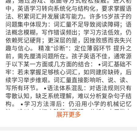
趣，通过游戏、歌曲等方式轻松接触。进入初
中，英语学习转向系统化与结构化，要求掌握语
法、积累词汇并发展读写能力。许多15岁孩子的
问题集中体现为：词汇量不足导致阅读障碍；语
法概念模糊，写作错误频出；学习方法低效，仍
依赖死记硬背；更深层的是，因挫败感而丧失兴
趣与信心。 精准“诊断”：定位薄弱环节 提升之
前，需先厘清问题所在。孩子英语不佳，通常源
于以下某一方面或几方面的结合： •词汇基础不
牢：若未掌握足够核心词汇，如同建房缺砖，后
续学习举步维艰。词汇量直接影响听、说、读、
写所有环节。 •语法体系混乱：对语法规则只有
零散认知，缺乏系统理解，难以分析复杂句子结
构。 •学习方法滞后：仍沿用小学的机械记忆
法，难以应对初中阶段对理解、分析与应用能力
展开更多
的更高要求。 •兴趣与动力缺失：长期成绩不理
想或学习枯燥，导致抵触情绪，形成“不想学-学
不好”的恶性循环。 重燃动力：化“被动”为“主动”