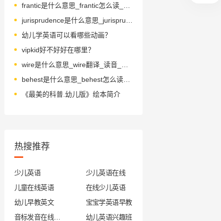
frantic是什么意思_frantic怎么读_音标'fræntɪk
jurisprudence是什么意思_jurisprudence怎么读_音标ˌdʒʊərɪsˈpru-dns
幼儿学英语可以看哪些动画？
vipkid好不好好在哪里？
wire是什么意思_wire翻译_读音_用法_翻译
behest是什么意思_behest怎么读_音标bɪˈhest
《最美的科普.幼儿版》绘本简介
热搜推荐
少儿英语
少儿英语在线
儿童在线英语
在线少儿英语
幼儿早教英文
宝宝学英语早教
音标发音在线试听
幼儿英语兴趣班