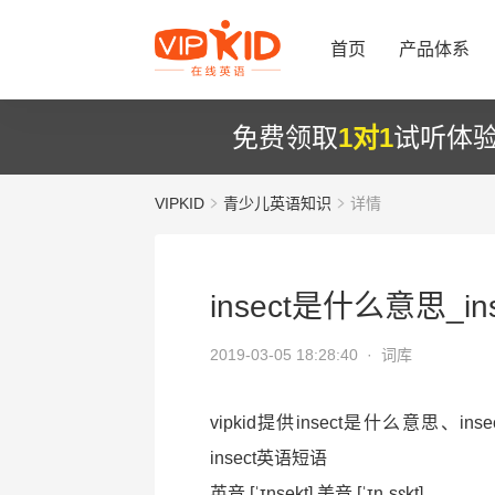
首页
产品体系
免费领取
1对1
试听体
VIPKID
青少儿英语知识
详情
insect是什么意思_i
2019-03-05 18:28:40 ·
词库
vipkid提供insect是什么意思、i
insect英语短语
英音 [ˈɪnsekt] 美音 [ˈɪnˌsɛkt]