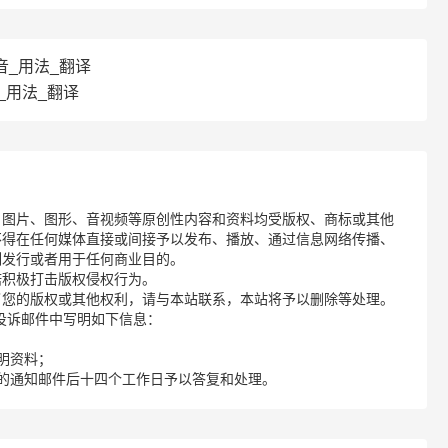
读音_用法_翻译
音_用法_翻译
、图片、图形、音视频等原创性内容和资料均受版权、商标或其他
不得在任何媒体直接或间接予以发布、播放、通过信息网络传播、
制发行或者用于任何商业目的。
诺积极打击版权侵权行为。
了您的版权或其他权利，请与本站联系，本站将予以删除等处理。
请您在投诉邮件中写明如下信息：
明资料；
的通知邮件后十四个工作日予以答复和处理。