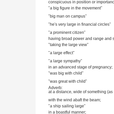
conspicuous in position or importanc
"a big figure in the movement"
"big man on campus"
"he's very large in financial circles"
"a prominent citizen"
having broad power and range and 
"taking the large view"
"a large effect"
"a large sympathy"
in an advanced stage of pregnancy;
"was big with child"
"was great with child"
Adverb:
at a distance, wide of something (as 
with the wind abaft the beam;
"a ship sailing large"
in a boastful manner;