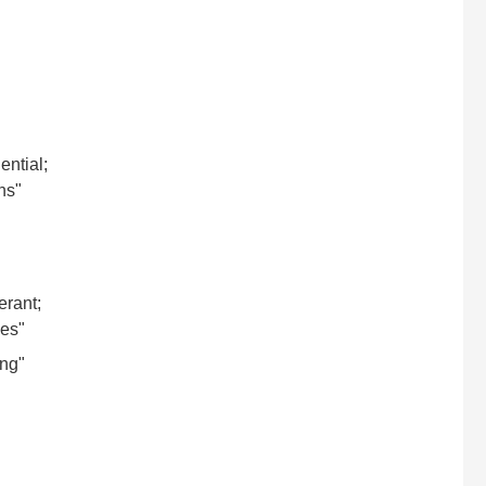
uential;
ns"
erant;
ges"
ing"