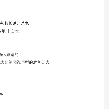
展，扩充;拉长说，详述;
规模地;丰富地;
的，睁大眼睛的;
范围的;大比例尺的;巨型的;声势浩大;
品;