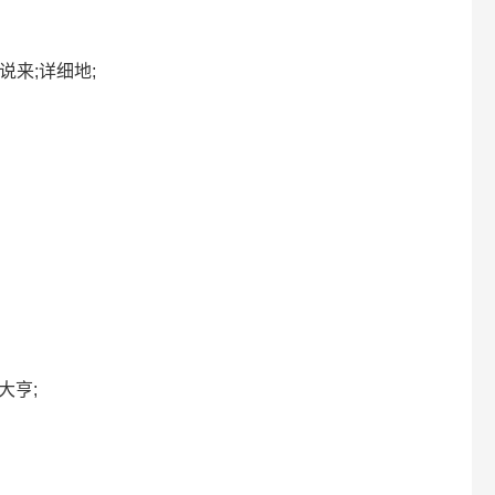
般说来;详细地;
，大亨;