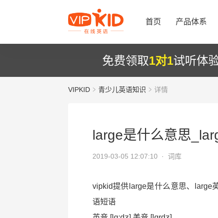
首页
产品体系
免费领取
1对1
试听体
VIPKID
青少儿英语知识
详情
large是什么意思_l
2019-03-05 12:07:10 ·
词库
vipkid提供large是什么意思、lar
语短语
英音 [lɑ:dʒ] 美音 [lɑrdʒ]