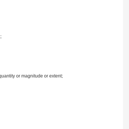
;
uantity or magnitude or extent;