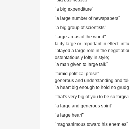
"a big expenditure"
"a large number of newspapers"
"a big group of scientists"
"large areas of the world"
fairly large or important in effect; infl
"played a large role in the negotiatio
ostentatiously lofty in style;
"a man given to large talk"
"tumid political prose"
generous and understanding and tol
"a heart big enough to hold no grud
"that's very big of you to be so forgiv
"a large and generous spirit"
"a large heart"
"magnanimous toward his enemies"