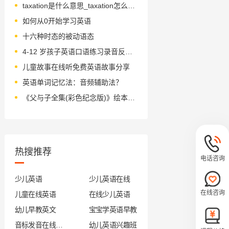
taxation是什么意思_taxation怎么读_音标tækˈseɪʃn
如何从0开始学习英语
十六种时态的被动语态
4-12 岁孩子英语口语练习录音反馈？
儿童故事在线听免费英语故事分享
英语单词记忆法：音频辅助法？
《父与子全集(彩色纪念版)》绘本简介
热搜推荐
电话咨询
少儿英语
少儿英语在线
在线咨询
儿童在线英语
在线少儿英语
幼儿早教英文
宝宝学英语早教
音标发音在线试听
幼儿英语兴趣班