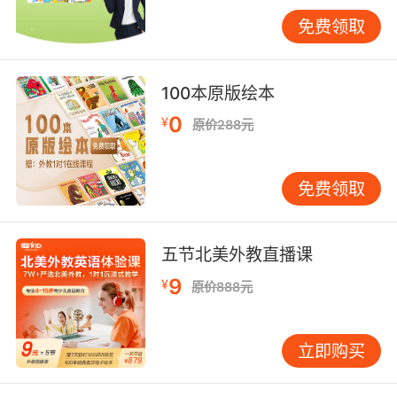
到东西，更是高质量的陪伴。阅读也不要搞得太
免费领取
严肃。选择画面丰富、文字简单的英文绘本，每
天花十分钟，和孩子一起看图说话。你不用逐字
逐句翻译，可以用中文讲个大概的故事，同时指
100本原版绘本
着英文单词读出来。重点是让孩子感受到，这本
0
¥
原价288元
书很有趣，里面的图画和故事吸引人，而英语是
打开这个有趣世界的其中一把钥匙。从“要我说”
到“我要说”很多家长会着急孩子不开口，于是不
免费领取
停地催促：“快说啊，这个用英语怎么说？”这种
催促往往会适得其反，让孩子产生抵触心理。我
始终认为，启蒙阶段，保护兴趣和信心远比学会
五节北美外教直播课
多少具体知识更重要。创造一个安全、鼓励的环
9
¥
原价888元
境。当孩子尝试说英语，哪怕发音奇怪、语法错
误，比如把“Ilikeapples”说成“Ilikesapple”，也请
先给他一个大大的微笑和肯定：“哇，你会用英语
立即购买
说喜欢苹果了！真棒！”然后，你可以用正确的说
法自然地重复一遍：“Yes,Ilikeapplestoo!”孩子听