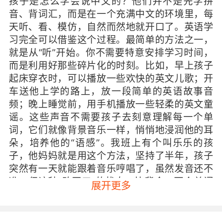
孩子是怎么学会说中文的？他们并不是先学拼
音、背词汇，而是在一个充满中文的环境里，每
天听、看、模仿，自然而然地就开口了。英语学
习完全可以借鉴这个过程。最简单的方法之一，
就是从“听”开始。你不需要特意安排学习时间，
而是利用好那些碎片化的时刻。比如，早上孩子
起床穿衣时，可以播放一些欢快的英文儿歌；开
车送他上学的路上，放一段简单的英语故事音
频；晚上睡觉前，用手机播放一些轻柔的英文童
谣。这些声音不需要孩子去刻意理解每一个单
词，它们就像背景音乐一样，悄悄地浸润他的耳
朵，培养他的“语感”。我班上有个叫乐乐的孩
子，他妈妈就是用这个方法，坚持了半年，孩子
突然有一天就能跟着音乐哼唱了，虽然发音还不
准，但这种“敢开口”的状态，比背会一百个单词
展开更多
都珍贵。让英语在生活中“看得见”除了“听”，我们
还要让英语“看得见”。这比想象中简单得多。你
可以在家里的物品上贴上英文标签——在冰箱上