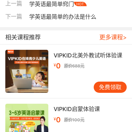
上一篇
学英语最简单窍门
HOT
贴“fridge”，在门上贴“door”，在椅子上贴
“chair”。这不是为了考试，而是让孩子把实物和
下一篇
学英语最简单的办法是什么
单词建立最直接的联系。当孩子每天无数次看到
这些标签，这个单词就自然而然地印在他的脑海
里了。吃饭的时候，也是学习的好时机。拿起一
相关课程推荐
更多课程>
个苹果，你可以说“apple”；喝牛奶时，可以说
“milk”。不要要求孩子立刻重复，你只需要像说中
VIPKID北美外教试听体验课
文一样自然地说出来。今天说，明天说，后天还
0
¥
原价688元
说，慢慢地，当你再问“What’sthis？”指着苹果
时，他很可能会脱口而出。这个过程没有任何压
力，就像认识一个新朋友的名字一样自然。玩中
免费领取
学，兴趣是最好的老师孩子天生爱玩，那我们就
把学习变成游戏。单词卡片不一定非要正襟危坐
地背诵。你可以把它们做成“寻宝游戏”的道具，
VIPKID启蒙体验课
把卡片藏在房间各处，让孩子找到并说出对应的
0
¥
原价100元
单词；或者玩“你比我猜”，你做一个动作，让孩
子猜是哪个英文单词。这些亲子互动，不仅能学