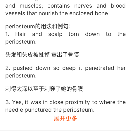
and muscles; contains nerves and blood
vessels that nourish the enclosed bone
periosteum的用法和例句：
1. Hair and scalp torn down to the
periosteum.
头发和头皮被扯掉 露出了骨膜
2. pushed down so deep it penetrated her
periosteum.
刺得太深以至于刺穿了她的骨膜
3. Yes, it was in close proximity to where the
needle punctured the periosteum.
展开更多
对 这与针穿透骨膜的地方 非常接近