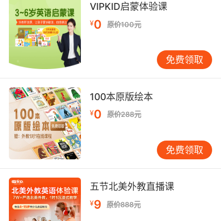
VIPKID启蒙体验课
0
¥
原价100元
免费领取
100本原版绘本
0
¥
原价288元
免费领取
五节北美外教直播课
9
¥
原价888元