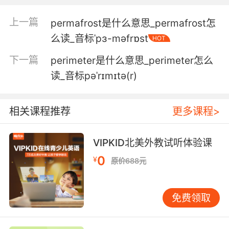
4. Cutting through periosteum for grafting
purposes takes medical training.
上一篇
permafrost是什么意思_permafrost怎
么读_音标ˈpɜ-məfrɒst
HOT
为了移植目的而在骨膜内切割 这是需要受过医学
训练的
下一篇
perimeter是什么意思_perimeter怎么
读_音标pəˈrɪmɪtə(r)
相关课程推荐
更多课程>
VIPKID北美外教试听体验课
0
¥
原价688元
免费领取