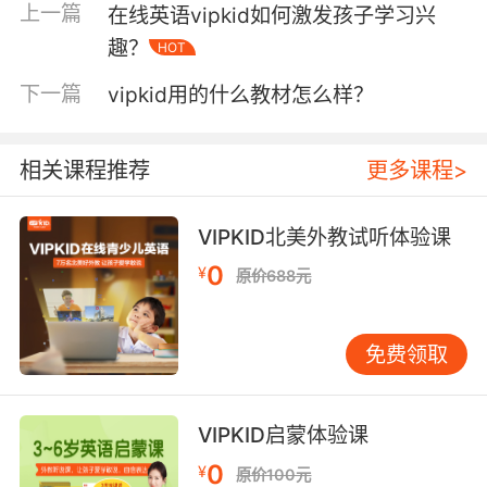
来我们就来看看vipkid的其他情况：
上一篇
在线英语vipkid如何激发孩子学习兴
趣？
HOT
vipkid有着严格的外教筛选标准，确保每一位外
教都通过筛选简历、基础面试、课程准备、模拟
下一篇
vipkid用的什么教材怎么样？
课1面试、模拟课2面试、背景调查以及信息审
核，并且所有的外教老师都来自北美、具有本科
相关课程推荐
更多课程>
以及以上学历，以及1年以上教学或者是教育辅导
经验，这样才能更好地为孩子的英语学习保驾护
航。
VIPKID北美外教试听体验课
0
¥
原价688元
vipkid专业的北美外教老师不仅可以将系统的英
免费领取
语知识传授给孩子们，更是可以为孩子带来更加
纯正的英语输入，有利于孩子们英语思维的建
立，更是可以让他们在交流沟通中更好地锻炼他
VIPKID启蒙体验课
们的语言学习能力。有经验的外教则可以根据孩
子的特点因材施教，以帮助孩子的英语学习得到
0
¥
原价100元