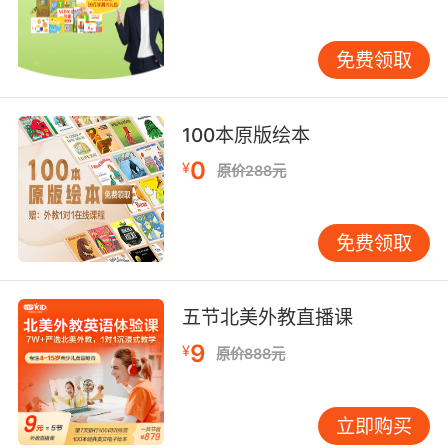
更加有效的提升。
免费领取
此外vipkid引进国际权威教材与深度自主研发相
结合，vipkid MC主修课程教材与教学内容都是
100本原版绘本
根据美国CCSS结合中国学生特性，由业内具有
0
¥
原价288元
资深自主研发实力的教研团队打造的，旨在提升
4~15岁孩子的创造性思维和综合素质能力，也能
扩展孩子的国际视野，让他们都成长为全能型的
免费领取
英语学习者。
五节北美外教直播课
vipkid还利用人工智能与大数据相结合来提升孩
9
¥
原价888元
子们的学习效率，AI+大数据进行赋能教学为孩子
的英语学习形成全场景的闭环，再结合智能师生
匹配系统、教师能力图谱、智能备课系统、学习
立即购买