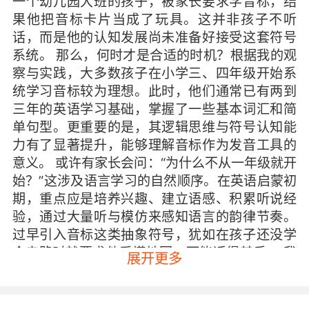
一个幼儿园大班的孩子，被家长要求学音标，结
果他把音标卡片当成了玩具。这并非孩子不听
话，而是他的认知发展尚未准备好接受这套符号
系统。 那么，何时才是合适的时机？根据我的观
察与实践，大多数孩子在小学三、四年级开始系
统学习音标较为理想。此时，他们通常已有两到
三年的英语学习基础，掌握了一些基本词汇和简
单句型。更重要的是，其逻辑思维与符号认知能
力有了显著提升，能够理解音标作为发音工具的
意义。 或许有家长会问：“为什么不从一年级就开
始？”这涉及语言学习的自然顺序。在英语启蒙初
期，重点应是培养兴趣、建立语感、积累听说经
验，通过大量听与模仿来感知语言的韵律节奏。
过早引入音标这类抽象符号，犹如在孩子还没学
会走路时就要求他看懂地图，可能适得其反。 我
展开更多
班上曾有个女孩，三年级前主要通过儿歌、绘本
和动画片接触英语，发音自然流畅。待到三年级
下学期学校引入音标时，她表现出浓厚兴趣，因