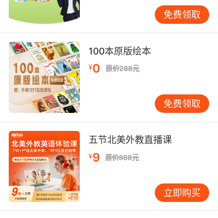
小学低年级以自然拼读为主，让孩子在游戏中感
免费领取
受发音规律；中高年级再系统学习音标。此时孩
子已有一定词汇积累，能理解音标的价值，学习
起来更有成就感。两种方法结合使用，犹如配了
100本原版绘本
两副眼镜，一副看近，一副望远，让孩子的英语
0
¥
原价288元
发音世界更加清晰。 在家庭环境中，正式学习音
标前可以做许多铺垫：多播放纯正英语音频，让
孩子耳朵熟悉各种发音；玩辨音游戏，如“找出发
免费领取
音不同的单词”；当孩子问及单词发音时，可简单
说明字母发音，不必过早引入音标符号。这些活
动能在轻松氛围中为将来的音标学习打下良好基
五节北美外教直播课
础。 当孩子正式开始学习音标时，家长的陪伴方
9
¥
原价888元
式很重要。不必将其视为严肃任务，可设计成游
戏：将音标卡片做成扑克玩配对游戏，或用身体
动作模拟发音时的口型舌位。我曾认识一位父
立即购买
亲，他与儿子比赛谁发音更准并录音回听，学习
过程便成了有趣的亲子互动时光。 选择合适的学