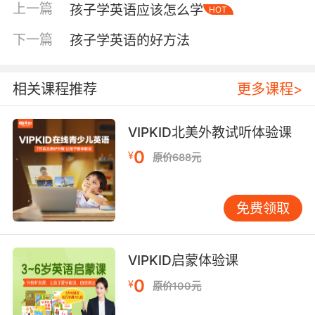
上一篇
孩子学英语应该怎么学
HOT
为她发现这些符号能解释为何“cat”和“kite”中的
“c”发音不同。前期的语感积累，让音标学习对她
下一篇
孩子学英语的好方法
而言不再是负担，而成了解开发音之谜的钥匙。
当然，每个孩子发展节奏不同。判断时机可留意
几个信号：当孩子开始主动问“这个单词怎么
相关课程推荐
更多课程>
读”、“这两个词发音有什么不同”时，说明他们对
发音规律产生了好奇；当孩子能区分相似发音如
VIPKID北美外教试听体验课
“ship”和“sheep”时，表明其辨音能力已准备好接
0
¥
原价688元
受系统训练；当孩子遇到生词不再完全依赖老师
或点读笔，而是尝试自己拼读时，音标便能成为
其自主学习的得力工具。 也有家长疑惑：“现在都
免费领取
提倡自然拼读，音标还有必要学吗？”其实二者是
互补关系。自然拼读更适合启蒙阶段，通过字母
及字母组合的发音规律帮助孩子拼读单词，直观
VIPKID启蒙体验课
有趣。音标则是一套更精确、完整的发音标注系
0
¥
原价100元
统，能解决自然拼读无法覆盖的不规则发音情
况。 在我的教学实践中，通常建议这样的路径：