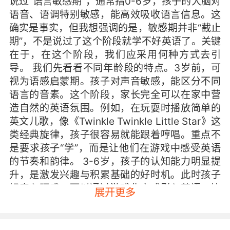
说过“语言敏感期”，通常指0-6岁，孩子的大脑对
语音、语调特别敏感，能高效吸收语言信息。这
确实是事实，但我想强调的是，敏感期并非“截止
期”，不是说过了这个阶段就学不好英语了。关键
在于，在这个阶段，我们应采用何种方式去引
导。 我们先看看不同年龄段的特点。3岁前，可
视为语感启蒙期。孩子对声音敏感，能区分不同
语言的音素。这个阶段，家长完全可以在家中营
造自然的英语氛围。例如，在玩耍时播放简单的
英文儿歌，像《Twinkle Twinkle Little Star》这
类经典旋律，孩子很容易就能跟着哼唱。重点不
是要求孩子“学”，而是让他们在游戏中感受英语
的节奏和韵律。 3-6岁，孩子的认知能力明显提
升，是激发兴趣与积累基础的好时机。此时孩子
好奇心旺盛，可以通过游戏化方式引入英语。比
展开更多
如，玩“找颜色”游戏时用英语说出颜色名称；吃
水果时，自然地说出“apple”“banana”。这个阶段
的核心是“可理解性输入”——让孩子在理解意义