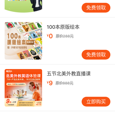
量，理解更复杂的句子结构。同时，鼓励他们用
免费领取
英语表达想法，比如写简单日记。重要的是根据
兴趣选择材料——喜欢动物的孩子可以读相关英
文书籍，喜欢科学的孩子可以看浅显的英文科普
100本原版绘本
视频。 了解了各年龄段特点，我们再来看看在家
0
¥
原价288元
中可以如何实践。对于学龄前儿童，建议每天有
20-30分钟的英语互动时间。可以是亲子共读英
文绘本，一起看一集简短的英文动画片，或玩英
免费领取
语游戏。关键是要让孩子感到有趣，而非一项任
务。对于学龄孩子，家长的角色更多是支持者与
陪伴者。可以帮助孩子建立良好的学习习惯，比
五节北美外教直播课
如固定每日的英语学习时间；也可以鼓励孩子参
9
¥
原价888元
加英语角或线上交流活动。 或许有家长担心自己
英语不够好，无法辅导。其实，家长不必成为孩
子的英语老师，只需成为学习伙伴。你可以和孩
立即购买
子一起从零开始，共听儿歌，同看动画，齐读绘
本。你的参与和鼓励，比任何专业教学都更重