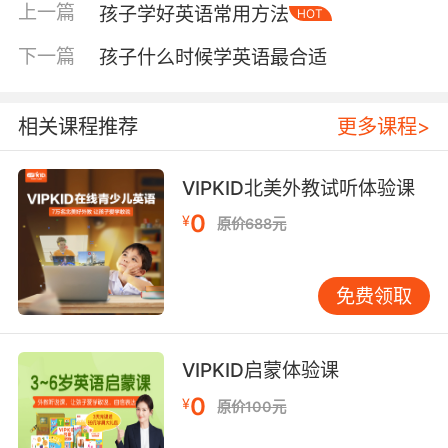
上一篇
孩子学好英语常用方法
HOT
的基础上接触英语。当你指着苹果说“apple”，孩
子看到实物、听到发音，两者便在大脑中建立了
下一篇
孩子什么时候学英语最合适
联结。 有些家长会问：是否越早开始系统学习越
好？根据我的观察，过早、机械式的系统学习反
而可能扼杀兴趣。语言学习本质是沟通工具，核
相关课程推荐
更多课程>
心在于理解与表达，而非记忆规则。因此，在学
龄前阶段，我更看重孩子对英语的好感度，而非
VIPKID北美外教试听体验课
掌握了多少词汇。 那么，小学阶段开始会不会太
0
¥
原价688元
晚？完全不会。 7-9岁的孩子，逻辑思维开始发
展，此时引入系统化学习，往往事半功倍。他们
能理解一些基本的语法概念。这个阶段可以结合
免费领取
学校课程，通过角色扮演、情景对话等方式，让
孩子在运用中学习。我曾教过一个三年级才正式
接触英语的学生，因方法得当，到五年级已能流
VIPKID启蒙体验课
利进行日常对话。 10岁以上的孩子，已具备较强
0
¥
原价100元
的学习能力和理解力。此时可以侧重阅读能力的
培养。通过分级读物，孩子在阅读中扩大词汇