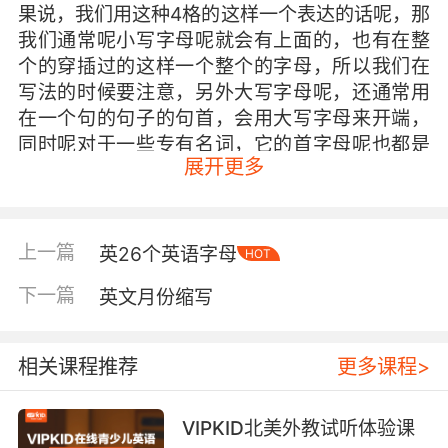
果说，我们用这种4格的这样一个表达的话呢，那
我们通常呢小写字母呢就会有上面的，也有在整
个的穿插过的这样一个整个的字母，所以我们在
写法的时候要注意，另外大写字母呢，还通常用
在一个句的句子的句首，会用大写字母来开端，
同时呢对于一些专有名词，它的首字母呢也都是
展开更多
要大写，所以这是大小写字母所用的一些规则，
那我们分别看一下每一个字母的大小写。这里呢
我们整个读一遍，大家都可以看到每一个字母的
大写和小写。
上一篇
英26个英语字母
HOT
我们看一下这些字母的读音， Aa Bb Cc Dd Ee
下一篇
英文月份缩写
Ff Gg Hh Ii Jj Kk Ll Mm Nn Oo Pp Qq Rr Ss Tt
Uu Vv Ww Xx Yy Zz ，大家注意到，大小写字母
相关课程推荐
更多课程>
它们写法上的区别了吗？
VIPKID北美外教试听体验课