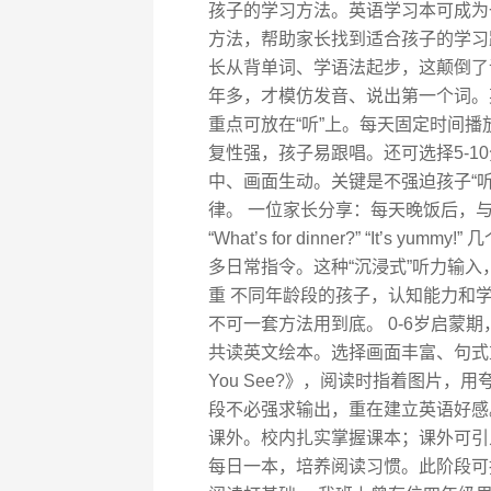
孩子的学习方法。英语学习本可成为
方法，帮助家长找到适合孩子的学习路
长从背单词、学语法起步，这颠倒了
年多，才模仿发音、说出第一个词。英语
重点可放在“听”上。每天固定时间播放英文
复性强，孩子易跟唱。还可选择5-1
中、画面生动。关键是不强迫孩子“
律。 一位家长分享：每天晚饭后，
“What’s for dinner?” “It’s 
多日常指令。这种“沉浸式”听力输入
重 不同年龄段的孩子，认知能力和学
不可一套方法用到底。 0-6岁启蒙
共读英文绘本。选择画面丰富、句式重复的绘本，
You See?》，阅读时指着图片
段不必强求输出，重在建立英语好感。
课外。校内扎实掌握课本；课外可引
每日一本，培养阅读习惯。此阶段可