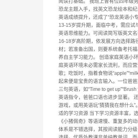
阅读打基础。 我班上曾有位四年级
恐龙主题入手，找英文恐龙绘本和纪
英语成绩提升，还成了“恐龙英语小专
13-15岁提升期，面临中考，需应
英语思维能力。可阅读简写版英文名著
16-18岁高阶期，依发展方向选择
材；若准备出国，则要系统备考托福
养自主学习能力。 创造家庭英语小
庭英语环境未必需家长流利，而应营造
歌；吃饭时，指着食物说“apple”“
起来便是宝贵的语言输入。一位爸爸
三句英语，如“Time to get up”“B
英语指令，爸爸口语也进步显著。 还可将英语学
游戏，或用英语玩“猜猜我在想什么”
适的学习资源 当下学习资源丰富，选择是关
《小猪佩奇》等语速慢、重复多的动画
体系是不错选择，其按阅读能力分级
选择。优质外教课非单纯教单词，而