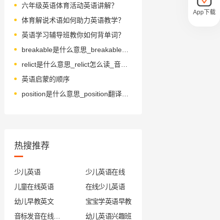
六年级英语体育活动英语讲解？
App下载
体育解说术语如何助力英语教学？
英语学习辅导班教你如何背单词？
breakable是什么意思_breakable怎么读_音标ˈbreɪkəbl
relict是什么意思_relict怎么读_音标'relɪkt
英语启蒙的顺序
position是什么意思_position翻译_读音_用法_翻译
热搜推荐
少儿英语
少儿英语在线
儿童在线英语
在线少儿英语
幼儿早教英文
宝宝学英语早教
音标发音在线试听
幼儿英语兴趣班