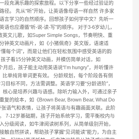
一段充满乐趣的探索旅程。以下分享一些经过验证的
径。 先从“听”开始，让英语像母语一样自然 许多家
语言学习的自然顺序。回想孩子如何学中文？先听一
也应遵循“听-说-读-写”的顺序。 对于3-6岁幼儿，
儿歌，如Super Simple Songs，节奏明快、重
0分钟英文动画片，如《小猪佩奇》英文版，语速适
听懂每个词”，而是让他们在轻松氛围中感受英语的韵
与孩子看15分钟英文动画，并模仿简单对话，如
yummy!” 几个月后，孩子能主动用英语说“I’m hungry”，并听懂许
，比单纯背单词更有效。 分龄规划，每个阶段各有侧
习目标不同，方法需调整。英语学习要“分龄进阶”，
期，核心是培养兴趣与语感。除听力输入外，可通过亲子
如《Brown Bear, Brown Bear, What Do
，用夸张语气和表情，让孩子将英语与有趣画面关联。此阶
 7-12岁基础期，孩子开始系统学习，需平衡校内与
入分级阅读，如牛津阅读树系列，从简单级别开始，
接触自然拼读，帮助孩子掌握“见词能读”能力，为自主