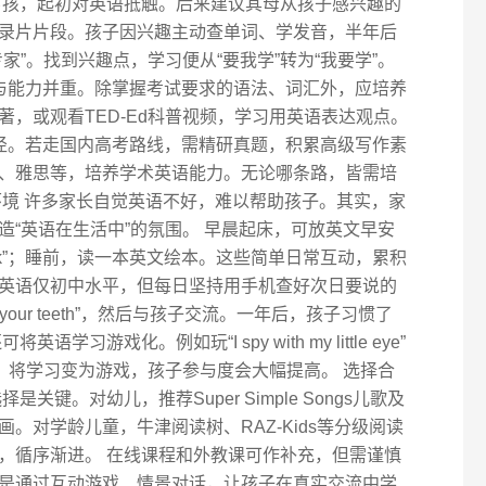
男孩，起初对英语抵触。后来建议其母从孩子感兴趣的
录片片段。孩子因兴趣主动查单词、学发音，半年后
家”。找到兴趣点，学习便从“要我学”转为“我要学”。
试与能力并重。除掌握考试要求的语法、词汇外，应培养
，或观看TED-Ed科普视频，学习用英语表达观点。
路径。若走国内高考路线，需精研真题，积累高级写作素
、雅思等，培养学术英语能力。无论哪条路，皆需培
环境 许多家长自觉英语不好，难以帮助孩子。其实，家
“英语在生活中”的氛围。 早晨起床，可放英文早安
milk”；睡前，读一本英文绘本。这些简单日常互动，累积
英语仅初中水平，但每日坚持用手机查好次日要说的
rush your teeth”，然后与孩子交流。一年后，孩子习惯了
习游戏化。例如玩“I spy with my little eye”
。将学习变为游戏，孩子参与度会大幅提高。 选择合
键。对幼儿，推荐Super Simple Songs儿歌及
。对学龄儿童，牛津阅读树、RAZ-Kids等分级阅读
，循序渐进。 在线课程和外教课可作补充，但需谨慎
是通过互动游戏、情景对话，让孩子在真实交流中学