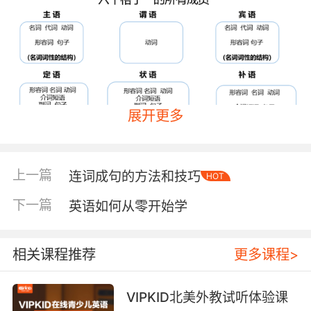
展开更多
再比如说我看书也是一样，名词、动词、名词。
主谓宾的顺序，英语当中主谓宾是一模一样的。
上一篇
连词成句的方法和技巧
HOT
接下来看一下定状补，定状放在一起说，它们都
是修饰性的。定语修饰的是名词，状语表状态修
下一篇
英语如何从零开始学
饰的是名词之外的，好比说修饰形容词、修饰副
词、修饰句子等等。
相关课程推荐
更多课程>
我们看一下定语。举个例子，中文的定语都是的
字，我们说定就是限定，好比说木头的桌子，这
VIPKID北美外教试听体验课
个时候用木头的来限定这个桌子，相当于把范围