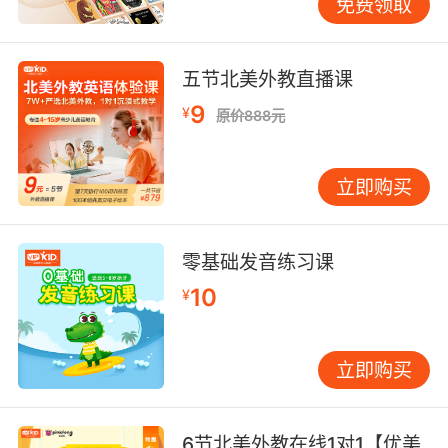
免费领取
最后一个补语有点麻烦。补语叫主干的补充，请
大家听清楚。主干的补充，它是句子的主干，它
五节北美外教直播课
是必不可少的。换句话说我们可以理解为主谓宾
9
¥
原价888元
之外还必须加的不能去掉的东西，这就是补语
了。比如说我请你帮我一个忙，这个帮我一个忙
就是去不掉的，我必须得说我请你帮我一个忙，
立即购买
如果去掉了变成了我请你，大家看这句话，我请
你有点奇怪，主谓宾都有，但就是平时不这么说
话。再比如说我认为你很诚实，很诚实，这个形
零基础发音练习课
容词就一定要有。我不能说我认为你，这就是半
10
¥
句话，我认为你什么呢，很诚实，必须得说出
来， 这就叫补语。
立即购买
中文也好，英文也好，主谓宾定状补，这六个成
分我都说明白了。接下来这就是语法的基础。为
什么？因为接下来英语所有的语法都在我六个格
6节北美外教在线1对1【优美