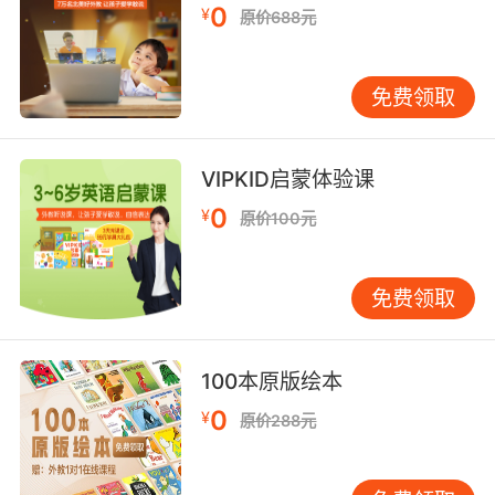
缩小了。桌子有很多，木头的桌子只是其中的一
0
¥
原价688元
类，这个时候我们就叫定住了，我可以再继续加
定语，比如说红色的木头桌子，这个时候再加上
免费领取
红色继续限定继续范围缩小，这个叫定语。
英语也是一样。再看状语，状语的意思是句子所
发生的大背景，大状态，比如说我们平时说话的
VIPKID启蒙体验课
时候都会用到状语：我快乐的学习，其实这句话
0
¥
原价100元
“快乐的”其实是快乐地，这就是状态。我们就理
解成在快乐的状态下，我学习这不就是一个大背
景吗？再比如说今天我学习今天就是一个大的背
免费领取
景，在今天的状态下我学习。我还可以说我在学
校学习，或者说在学校我学习也都是可以的，在
学校这样一个大的背景下，我学习。那么到现在
100本原版绘本
状语大家应该明白了，但凡是交代一个句子主干
0
¥
原价288元
外面所包括的一个状态，这就是状语。整体说来
定状都是修饰性的，它可以去掉， 去掉以后不影
响句子的主干。