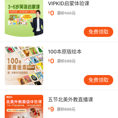
VIPKID启蒙体验课
0
¥
原价100元
免费领取
100本原版绘本
0
¥
原价288元
免费领取
五节北美外教直播课
9
¥
原价888元