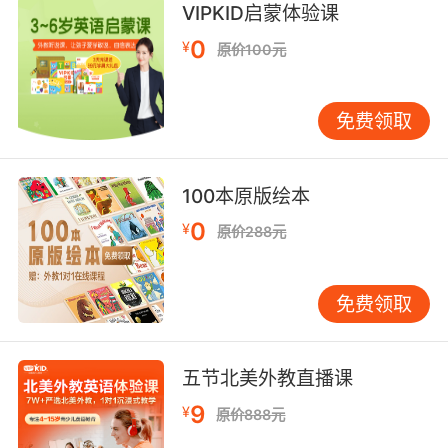
VIPKID启蒙体验课
这种程序可以让黑客 控制别人的电脑然后打开任
一程序
0
¥
原价100元
8. This new gig I applied for requires
programming skills, and I know nothing about
免费领取
programming.
我申請的這個新職位要求會編程 而我對編程一無
100本原版绘本
所知
0
¥
原价288元
9. I'm in this program and it's, like, part of the
program that we're supposed to ask
免费领取
forgiveness of the people that we hurt when
we were drugging.
我正在治疗中... 治疗的一部分就是... 希望得到那
五节北美外教直播课
些在我们吸毒时伤害过的人的原谅
9
¥
原价888元