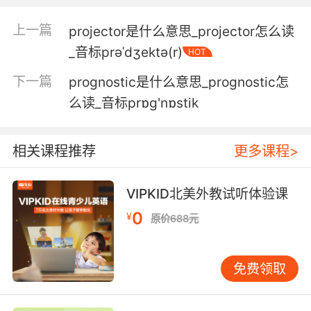
4. You do that for me, the program's yours.
上一篇
projector是什么意思_projector怎么读
_音标prəˈdʒektə(r)
HOT
你帮我 戏剧部就归你了
下一篇
prognostic是什么意思_prognostic怎
5. They do what they're programmed to do.
么读_音标prɒg'nɒstik
他们只会做我们编写的事情
相关课程推荐
更多课程>
6. We have breakfast programs for black
children, study programs to feed their minds.
VIPKID北美外教试听体验课
我们有黑人儿童早餐计划 有学习计划来充实他们
0
¥
原价688元
的思想
7. A program that allows a hacker to take
免费领取
control of a computer and open any program
they want.