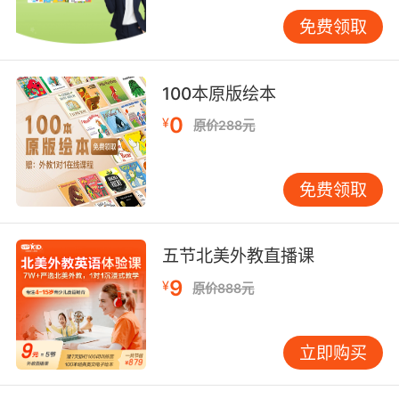
的迪士尼公主独特而迷人的成长历程。这里的每
免费领取
一位公主都有自己特别的魅力，吸引着所有梦想
成为公主的女孩儿以她们作为榜样，把自己修炼
成乐观、自信、坚强的人，从而开启自己高雅不
100本原版绘本
凡、出类拔萃的公主之门。
0
¥
原价288元
白雪公主
免费领取
梦想成真
永远的公主
五节北美外教直播课
特殊的魔法
9
¥
原价888元
多彩的圣诞节
立即购买
小溪的歌声
闪亮的回家路