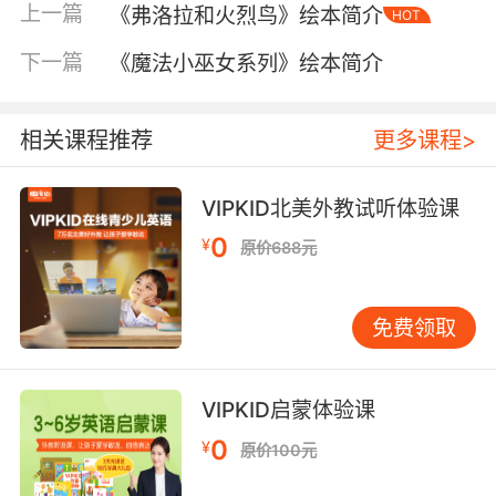
上一篇
《弗洛拉和火烈鸟》绘本简介
HOT
下一篇
《魔法小巫女系列》绘本简介
相关课程推荐
更多课程>
VIPKID北美外教试听体验课
0
¥
原价688元
免费领取
内容简介
VIPKID启蒙体验课
0
¥
原价100元
本书精选的131个女孩子必读的美丽故事，讲述了
白雪公主、爱丽儿、贝儿、灰姑娘等8位最受欢迎