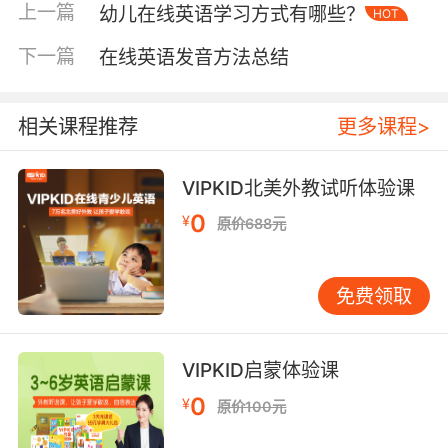
they表示他们、I表示我、with表示带有、as表示
上一篇
幼儿在线英语学习方式有哪些？
HOT
同样地、not表示不、on表示关于、she表示她、
at表示在、by表示通过、this表示这个、we表示
下一篇
在线英语发音方法总结
我们、you表示您、do表示做、but表示但是、
from表示自、or表示或、which表示哪个、one
相关课程推荐
更多课程>
表示一个、would表示会、all表示全部、will表示
意志、there表示那里、say表示说。
VIPKID北美外教试听体验课
0
¥
原价688元
在线听英语单词第二部分：
who意思是谁、make意思是制造、when意思是
免费领取
何时、can意思是可以、more意思是更多、if意
思是如果、no意思是否、man意思是男人、out
VIPKID启蒙体验课
意思是外面的、other意思是其他、so意思是因
此、what意思是什么、time意思是时间、up意思
0
¥
原价100元
是向上、go意思是离去、about意思是大约、