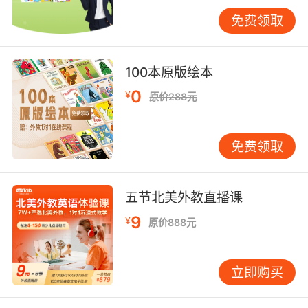
than意思是比、into意思是成、could意思是可
以、state意思是状态、only意思是仅仅、new意
免费领取
思是新的、year意思是年、some意思是一些、
come意思是到达、these意思是这些、know意
100本原版绘本
思是知道、see意思是看见、use意思是使用、
get意思是获得、like意思是喜欢、then意思是那
0
¥
原价288元
么、first意思是首先、any意思是任何。
免费领取
在线听英语单词第三部分：
五节北美外教直播课
work其意为工作、now其意为现在、may其意为
可能、such其意为这种、give其意为授予、over
9
¥
原价888元
其意为上面的、think其意为思考、most其意为多
数的、even其意为偶数、find其意为查找、day
立即购买
其意为白天、also其意为也、after其意为后、
way其意为方式、many其意为许多、must其意