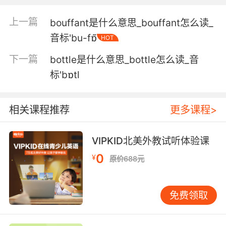
菜單上沒有無尾含羞草[雞尾酒]了
上一篇
bouffant是什么意思_bouffant怎么读_
5. I'll be the one staring into the bottomless
音标'bu-fɒ̃
HOT
pit of despair.
下一篇
bottle是什么意思_bottle怎么读_音
我会是那个 因绝望而喝干酒瓶的人
标'bɒtl
6. All of my capital is going right into that
bottomless pit.
相关课程推荐
更多课程>
我所有的钱 都得砸在他们身上
VIPKID北美外教试听体验课
7. He accidentally got bottomless in front of
0
all of us.
¥
原价688元
他不小心在我们所有人面前遛了鸟
免费领取
8. He needs you and you refuse to help him in
the name of your bottomless vanity.