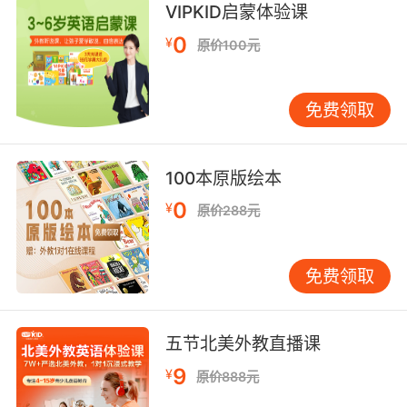
VIPKID启蒙体验课
他需要你 而你却拒绝帮助他 以你无穷的虚荣为原
0
¥
原价100元
由
9. Miscreants probably think it's some sort of
免费领取
bottomless pit.
这些歹徒可能觉得这是一个无底洞什么的吧
100本原版绘本
0
¥
原价288元
免费领取
五节北美外教直播课
9
¥
原价888元