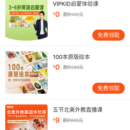
他会把你们里里外外查个遍
VIPKID启蒙体验课
0
¥
原价100元
10. There's a phone, a flashlight, and some
dirt that's all.
免费领取
这有电话 有手电筒 还有一些土 就这些了
100本原版绘本
0
¥
原价288元
免费领取
五节北美外教直播课
9
¥
原价888元