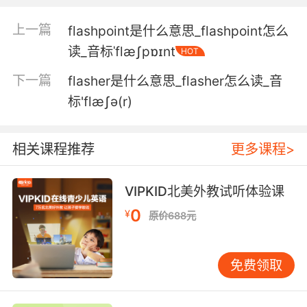
不 那是个男人 提着大功率的手电筒
上一篇
flashpoint是什么意思_flashpoint怎么
6. I was dropped into a cave, and you were
读_音标ˈflæʃpɒɪnt
HOT
my flashlight.
下一篇
flasher是什么意思_flasher怎么读_音
我之前就像掉进了山洞 而你是我的手电筒
标'flæʃə(r)
7. You've got a flashlight on you, find it.
相关课程推荐
更多课程>
你们身上有手电筒 找到它
8. ...flashlights got through and the batteries
VIPKID北美外教试听体验课
didn't.
0
¥
原价688元
...手電筒通過了但是電池沒有
免费领取
9. Who's about to look up your ass with a
flashlight.