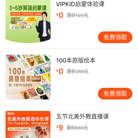
她没有表现出这种程度的盛怒情绪
VIPKID启蒙体验课
9. I hope she conveyed to you the importance
0
¥
原价100元
of discretion.
我希望她向你详述了小心行事的重要性
免费领取
10. I wanted to convey how special elephants
are.
100本原版绘本
0
¥
我告诉大家 大象有多特别
原价288元
免费领取
五节北美外教直播课
9
¥
原价888元