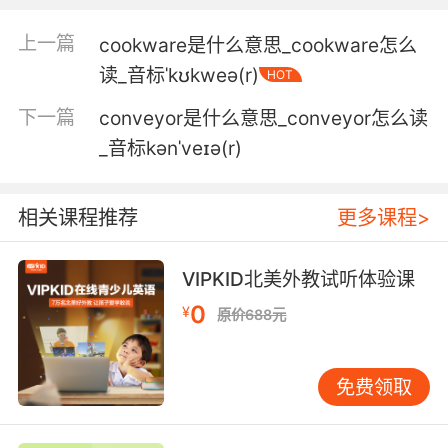
5. He doesn't mean any of the spirit he
上一篇
cookware是什么意思_cookware怎么
conveys.
读_音标ˈkʊkweə(r)
HOT
它跟自己传递出的精神一点都不搭
下一篇
conveyor是什么意思_conveyor怎么读
6. The tapestry that conveyed with the
_音标kənˈveɪə(r)
house.
和这个房子一起给你们的挂毯
相关课程推荐
更多课程>
7. convey my compliments to all the
VIPKID北美外教试听体验课
regimental commanders.
0
¥
原价688元
向全团指挥官们传达我的问候
8. She didn't convey that level of suppressed
免费领取
rage.