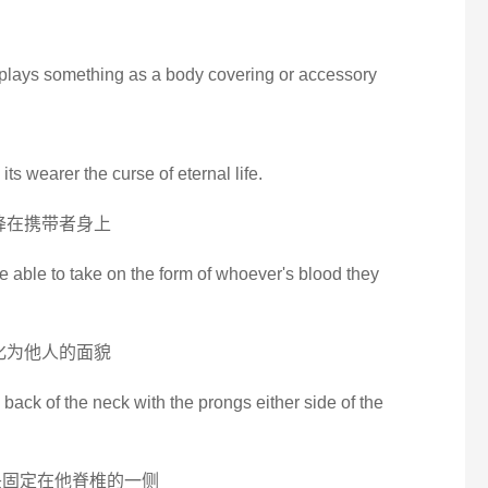
splays something as a body covering or accessory
its wearer the curse of eternal life.
降在携带者身上
be able to take on the form of whoever's blood they
化为他人的面貌
 back of the neck with the prongs either side of the
头固定在他脊椎的一侧