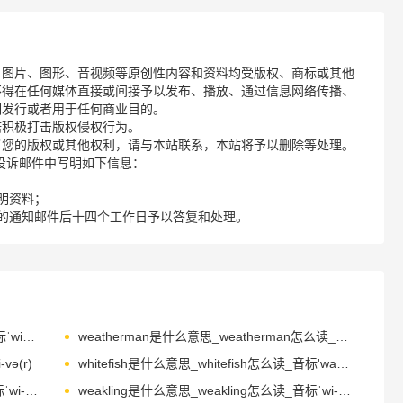
、图片、图形、音视频等原创性内容和资料均受版权、商标或其他
不得在任何媒体直接或间接予以发布、播放、通过信息网络传播、
制发行或者用于任何商业目的。
诺积极打击版权侵权行为。
了您的版权或其他权利，请与本站联系，本站将予以删除等处理。
请您在投诉邮件中写明如下信息：
明资料；
的通知邮件后十四个工作日予以答复和处理。
wearying是什么意思_wearying怎么读_音标ˈwiəriŋ
weatherman是什么意思_weatherman怎么读_音标ˈweðəmæn
ə(r)
whitefish是什么意思_whitefish怎么读_音标'waɪtfɪʃ
weekday是什么意思_weekday怎么读_音标ˈwi-kdeɪ
weakling是什么意思_weakling怎么读_音标ˈwi-klɪŋ