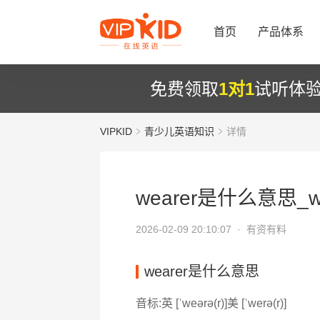
首页
产品体系
免费领取
1对1
试听体
VIPKID
青少儿英语知识
详情
wearer是什么意思_we
2026-02-09 20:10:07 ·
有资有料
wearer是什么意思
音标:英 [ˈweərə(r)]美 [ˈwerə(r)]