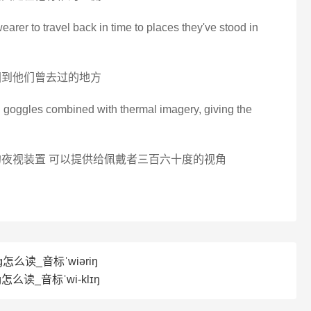
wearer to travel back in time to places they've stood in
回到他们曾去过的地方
ion goggles combined with thermal imagery, giving the
的夜视装置 可以提供给佩戴者三百六十度的视角
g怎么读_音标ˈwiəriŋ
g怎么读_音标ˈwi-klɪŋ