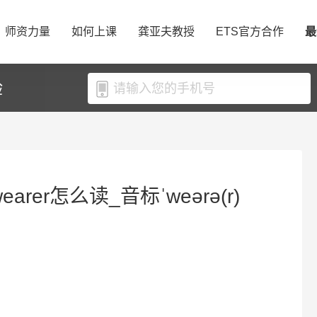
师资力量
如何上课
龚亚夫教授
ETS官方合作
最
验
arer怎么读_音标ˈweərə(r)