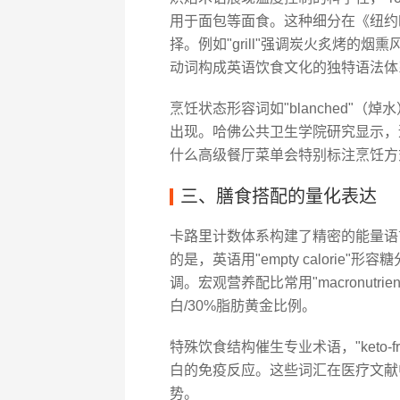
用于面包等面食。这种细分在《纽约
择。例如"grill"强调炭火炙烤的烟
动词构成英语饮食文化的独特语法体
烹饪状态形容词如"blanched"（焯
出现。哈佛公共卫生学院研究显示，适
什么高级餐厅菜单会特别标注烹饪方
三、膳食搭配的量化表达
卡路里计数体系构建了精密的能量语言，
的是，英语用"empty calorie
调。宏观营养配比常用"macronutrie
白/30%脂肪黄金比例。
特殊饮食结构催生专业术语，"keto-fri
白的免疫反应。这些词汇在医疗文献
势。