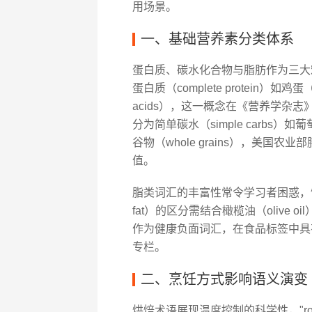
用场景。
一、基础营养素分类体系
蛋白质、碳水化合物与脂肪作为三大
蛋白质（complete protein）如鸡蛋
acids），这一概念在《营养学杂
分为简单碳水（simple carbs）如葡
谷物（whole grains），美国农业部
值。
脂类词汇的丰富性常令学习者困惑，饱和脂肪（
fat）的区分需结合橄榄油（olive o
作为健康负面词汇，在食品标签中具
专栏。
二、烹饪方式影响语义演变
烘焙术语展现温度控制的科学性，"roa