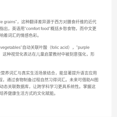
le grains"，这种翻译差异源于西方对膳食纤维的近代
英语用"comfort food"概括乡愁食物，而中文更
响着词汇的情感色彩。
tables"自动关联叶酸（folic acid），"purple
nins）。这种视觉化表达在儿童启蒙教材中被刻意强化，形
这些营养词汇与真实生活场景结合，能显著提升语言应用
程，通过食物制备过程自然习得词汇。未来可借助AI图
动态关联数据库，让跨学科学习更具系统性。掌握这
培养健康生活方式的文化赋能。