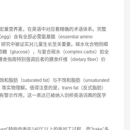
宏量营养素，在英语中对应着精确的术语体系。完整
（egg）含有全部必需氨基酸（essential amino
志》研究中被证实对儿童生长至关重要。碳水化合物则细
萄糖（glucose），与复合碳水（complex carbs）如全
膳食指南特别强调后者的膳食纤维（dietary fiber）价
saturated fat）与不饱和脂肪（unsaturated
il）等实物理解。值得注意的是，trans fat（反式脂肪）
有警示作用，这一表达已被纳入剑桥英语词典的医学
st"特指肉类在140℃以上的热加工过程，而"bake"多