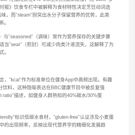
时报》饮食专栏中被解释为食材特性决定烹饪动词选
熏风味，而"steam"则突出水分子保留营养的优势，此类
系。
水）与"seasoned"（调味）常作为营养保存的关键步骤
当"sear"（煎封）可减少肉类汁液流失，这解释了为
式。
"kcal"作为标准单位在健身App中高频出现。有趣
"形容糖分饮料，这种隐喻表达在BBC健康节目中被反复强
nt ratio"描述，如健身人群熟知的40%碳水/30%蛋
endly"标识低碳水食材，"gluten-free"认证涉及小麦蛋
中的出现频率，反映出现代营养学的精细化发展趋