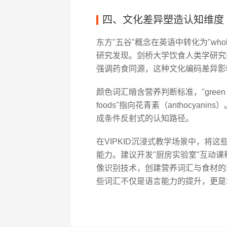
四、文化差异塑造认知维度
东方"五谷"概念在英语中转化为"who
研究发现。剑桥大学饮食人类学研究指出，
强调药食同源，这种文化编码差异影
颜色词汇暗含营养判断标准，"green vege
foods"指向花青素（anthocya
成条件反射式的认知路径。
在VIPKID沉浸式教学场景中，将
能力。建议开发"厨房实验室"互动课
像识别技术，创建营养词汇与食材的
些词汇不仅是语言能力的提升，更是