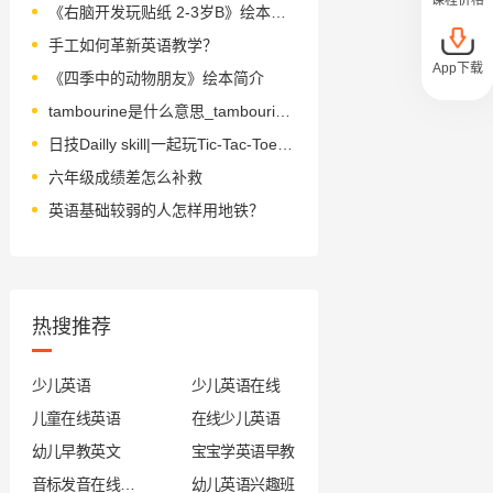
《右脑开发玩贴纸 2-3岁B》绘本简介
手工如何革新英语教学？
App下载
《四季中的动物朋友》绘本简介
tambourine是什么意思_tambourine怎么读_音标ˌtæmbəˈri-n
日技Dailly skill|一起玩Tic-Tac-Toe吧！
六年级成绩差怎么补救
英语基础较弱的人怎样用地铁？
热搜推荐
少儿英语
少儿英语在线
儿童在线英语
在线少儿英语
幼儿早教英文
宝宝学英语早教
音标发音在线试听
幼儿英语兴趣班