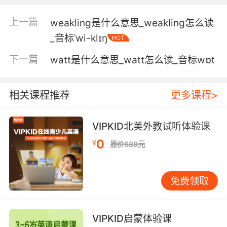
5. Maybe, but it did help me identify those
上一篇
weakling是什么意思_weakling怎么读
weird wavy lines etched into the fragment.
_音标ˈwi-klɪŋ
HOT
或许吧 但我确实借此 确认了碎片上蚀刻的罕见波
下一篇
watt是什么意思_watt怎么读_音标wɒt
浪线
6. And then and then it's, uh, uh, like, a like, a
相关课程推荐
更多课程>
like, a chair with with, uh, some wavy lines.
然后 是... 像把椅子 有些波浪的线条
VIPKID北美外教试听体验课
0
¥
原价688元
免费领取
VIPKID启蒙体验课