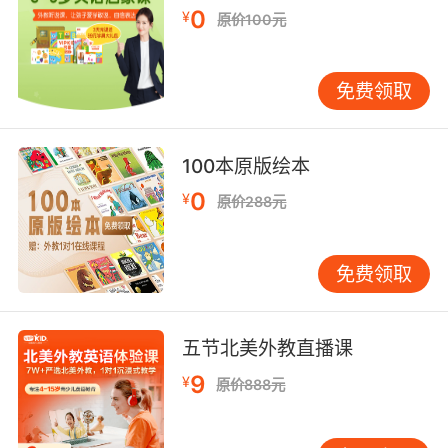
0
¥
原价100元
免费领取
100本原版绘本
0
¥
原价288元
免费领取
五节北美外教直播课
9
¥
原价888元