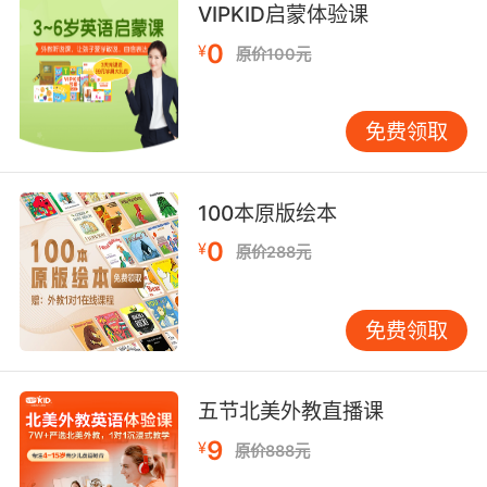
VIPKID启蒙体验课
0
¥
原价100元
免费领取
100本原版绘本
0
¥
原价288元
免费领取
五节北美外教直播课
9
¥
原价888元