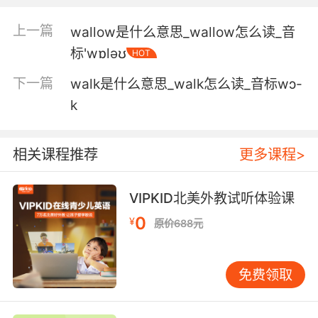
5. waller is the puppet master, you ain't got
shit to hook me up with.
上一篇
wallow是什么意思_wallow怎么读_音
沃勒才是木偶大师 你根本没本事帮我
标'wɒləʊ
HOT
下一篇
walk是什么意思_walk怎么读_音标wɔ-
k
相关课程推荐
更多课程>
VIPKID北美外教试听体验课
0
¥
原价688元
免费领取